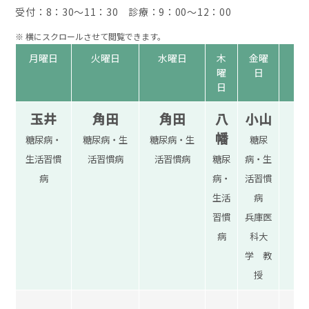
受付：8：30〜11：30 診療：9：00〜12：00
月曜日
火曜日
水曜日
木
金曜
曜
日
日
玉井
角田
角田
八
小山
幡
糖尿病・
糖尿病・生
糖尿病・生
糖尿
生活習慣
活習慣病
活習慣病
糖尿
病・生
病
病・
活習慣
生活
病
習慣
兵庫医
病
科大
学 教
授