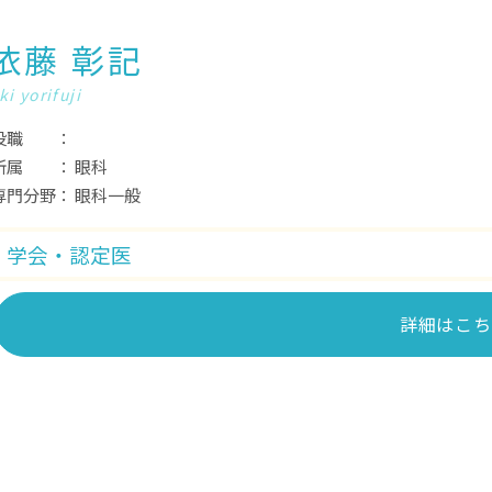
依藤 彰記
ki yorifuji
役職
所属
眼科
専門分野
眼科一般
学会・認定医
詳細はこち