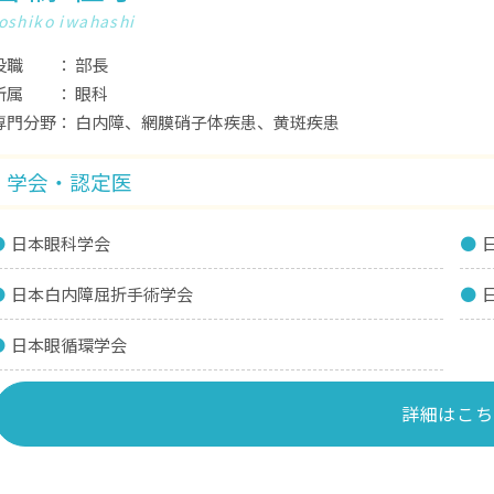
oshiko iwahashi
役職
部長
所属
眼科
専門分野
白内障、網膜硝子体疾患、黄斑疾患
学会・認定医
日本眼科学会
日本白内障屈折手術学会
日本眼循環学会
詳細はこち