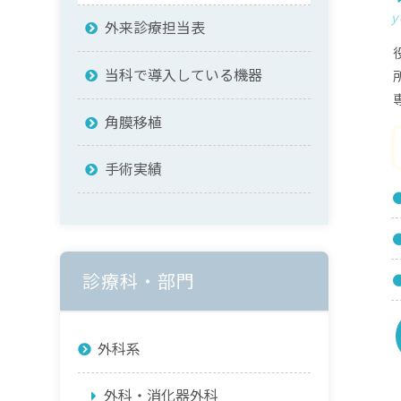
y
外来診療担当表
当科で導入している機器
角膜移植
手術実績
診療科・部門
外科系
外科・消化器外科