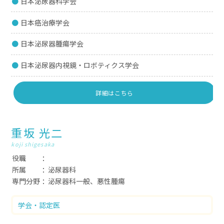
日本泌尿器科学会
日本癌治療学会
日本泌尿器腫瘍学会
日本泌尿器内視鏡・ロボティクス学会
詳細はこちら
重坂 光二
koji shigesaka
役職
所属
泌尿器科
専門分野
泌尿器科一般、悪性腫瘍
学会・認定医