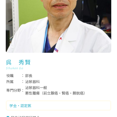
呉 秀賢
Shuken Go
役職
部長
所属
泌尿器科
泌尿器科一般
専門分野
悪性腫瘍（前立腺癌・腎癌・膀胱癌）
学会・認定医