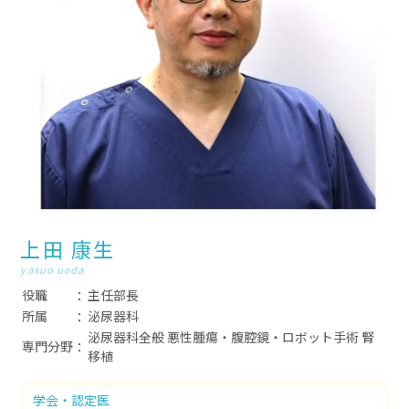
上田 康生
yasuo ueda
役職
主任部長
所属
泌尿器科
泌尿器科全般 悪性腫瘍・腹腔鏡・ロボット手術 腎
専門分野
移植
学会・認定医