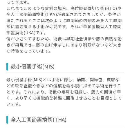
ってきます。
これまでこのような症例の場合、高位脛骨骨切り術(HTO)や
全人工膝関節置換術(TKA)が適応されてきましたが、条件が
満たされるときには次のように膝関節の内側のみを人工膝関
節に置き換える手術が可能です。それが単顆置換型人工膝関
節置換術(UKA)です。
傷が小さくてすむため、術後は早期社会復帰や膝の自然な動
きが再現でき、膝の曲げ伸ばしにあまり制限がないなど大き
な特徴をもっています。
最小侵襲手術(MIS)
最小侵襲手術(MIS)とは手術に際し、筋肉、関節包、皮膚な
どの軟部組織や骨などの侵襲を最小限に抑えて手術を行うこ
とです。それにより、術後の疼痛を軽減し、筋力の回復が早
く、より早くに機能的な状態に回復させることを目標として
います。
全人工関節置換術(THA)