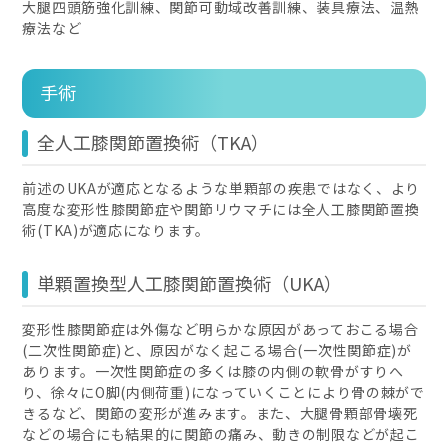
大腿四頭筋強化訓練、関節可動域改善訓練、装具療法、温熱
療法など
手術
全人工膝関節置換術（TKA）
前述のUKAが適応となるような単顆部の疾患ではなく、より
高度な変形性膝関節症や関節リウマチには全人工膝関節置換
術(TKA)が適応になります。
単顆置換型人工膝関節置換術（UKA）
変形性膝関節症は外傷など明らかな原因があっておこる場合
(二次性関節症)と、原因がなく起こる場合(一次性関節症)が
あります。一次性関節症の多くは膝の内側の軟骨がすりへ
り、徐々にO脚(内側荷重)になっていくことにより骨の棘がで
きるなど、関節の変形が進みます。また、大腿骨顆部骨壊死
などの場合にも結果的に関節の痛み、動きの制限などが起こ