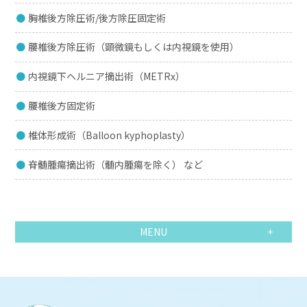
胸椎後方除圧術/後方除圧固定術
腰椎後方除圧術（顕微鏡もしくは内視鏡を使用）
内視鏡下ヘルニア摘出術（METRx）
腰椎後方固定術
椎体形成術（Balloon kyphoplasty）
脊髄腫瘍摘出術（髄内腫瘍を除く） など
MENU