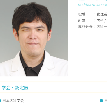
toshiharu sasak
役職
管理者
所属
内科
/
専門分野
内科
学会・認定医
日本内科学会