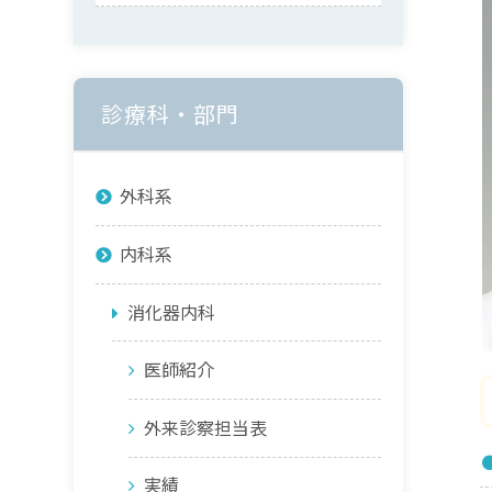
診療科・部門
外科系
内科系
消化器内科
医師紹介
外来診察担当表
実績