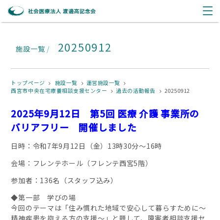
20250912
施設一覧
/
トップページ
施設一覧
運営施設一覧
西宮市中央在宅療養相談支援センター
過去の活動報告
20250912
2025
年9月12日 第5回 医療 介護 事業所の
バリアフリー 開催しました
日時：令和7年9月12日（金）13時30分～16時
会場：フレンテホール（フレンテ西宮
5
階）
参加者：
136
名（スタッフ込み）
◆第一部 学びの場
今回のテーマは「住み慣れた地域で安心して暮らすために～
精神疾患を抱える方の支援～」と題して、障害者相談支援セ