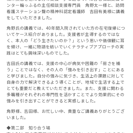
ンター輪っふるの主任相談支援専門員 角野太一様と、訪問
看護ステーション聲の精神科認定看護師 吉田有美様に講義
をしていただきました。
角野氏の講義では、
40
年間入院されていた方の在宅復帰につ
いてケース紹介がありました。支援者が主導するのではな
く、本人の「どう生きたいのか？」という思いや価値観に耳
を傾け、一緒に物語を紡いでいくナラティブアプローチの実
践はとても興味深いものでした。
吉田氏の講義では、支援の中心が病気や困難の「弱さを補
う」ことではなく、その人の「強みを引き出す」ことにある
と学びました。自分の強みに気づき、生活上の課題に対して
自身の力で解決できるよう導くことが、地域で生活する上で
とても重要だと教えていただきました。また、支援に関わる
多職種がそれぞれの専門性を活かすことでより効果的にその
強みを引き出すことができると実感しました。
角野様、吉田様、お忙しい中、貴重なご講義ありがとうござ
いました。
◆第二部 知り合う場