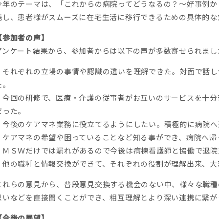
今年のテーマは、「これからの病院ってどうなるの？～好事例か
携し、患者様がスムーズに在宅生活に移行できるための具体的な
【参加者の声】
アンケート結果から、参加者からは以下の声が多数寄せられまし
・それぞれの立場の事情や認識の違いを理解できた。対面で話し
た。
・今回の研修で、医療・介護の従事者がお互いのサービスを十分
だった。
・今後のケアマネ業務に役立てるようにしたい。積極的に病院へ
・ケアマネの希望や困っていることなど知る事ができ、病院へ帰
・ＭＳＷだけでは漏れがあるので今後は病棟看護師と協働で退院
・他の職種と情報交換ができて、それぞれの役割が理解出来、大
これらの意見から、普段意見交換する機会のない中、様々な職種
思いなどを直接聞くことができ、相互理解とより深い連携に繋が
【今後の展望】