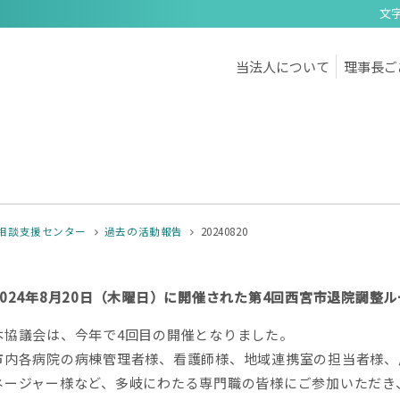
文
当法人について
理事長ご
相談支援センター
過去の活動報告
20240820
2024年
8
月
20
日（木曜日）に開催された第
4
回西宮市退院調整ル
本協議会は、今年で
4
回目の開催となりました。
市内各病院の病棟管理者様、看護師様、地域連携室の担当者様、
ネージャー様など、多岐にわたる専門職の皆様にご参加いただき