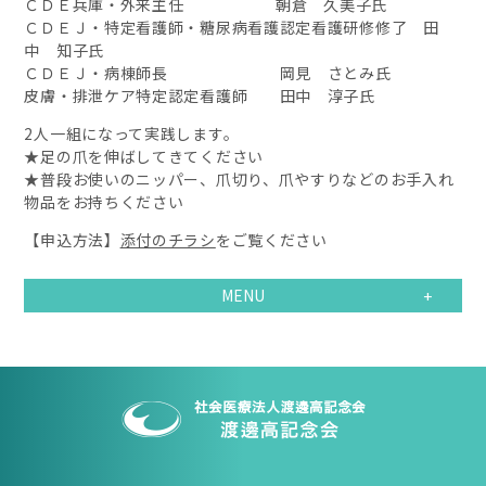
ＣＤＥ兵庫・外来主任 朝倉 久美子氏
ＣＤＥＪ・特定看護師・糖尿病看護認定看護研修修了 田
中 知子氏
ＣＤＥＪ・病棟師長 岡見 さとみ氏
皮膚・排泄ケア特定認定看護師 田中 淳子氏
2人一組になって実践します。
★足の爪を伸ばしてきてください
★普段お使いのニッパー、爪切り、爪やすりなどのお手入れ
物品をお持ちください
【申込方法】
添付のチラシ
をご覧ください
MENU