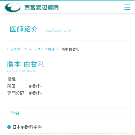
医師紹介
Staff Information
トップページ
スタッフ紹介
播本 由香利
播本 由香利
yukari harimoto
役職
所属
麻酔科
専門分野
麻酔科
学会
日本麻酔科学会