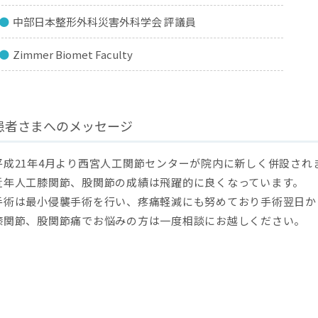
中部日本整形外科災害外科学会 評議員
Zimmer Biomet Faculty
患者さまへのメッセージ
平成21年4月より西宮人工関節センターが院内に新しく併設され
近年人工膝関節、股関節の成績は飛躍的に良くなっています。
手術は最小侵襲手術を行い、疼痛軽減にも努めており手術翌日か
膝関節、股関節痛でお悩みの方は一度相談にお越しください。