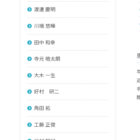
渡邊 慶明
川端 悠暉
田中 和幸
寺元 皓太朗
大木 一生
好村 研二
角田 拓
工藤 正俊