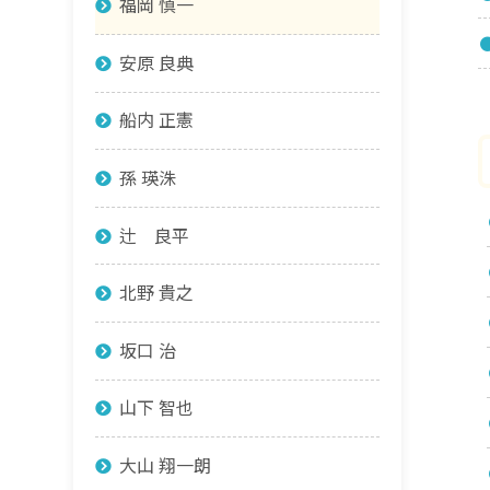
福岡 慎一
安原 良典
船内 正憲
孫 瑛洙
辻 良平
北野 貴之
坂口 治
山下 智也
大山 翔一朗