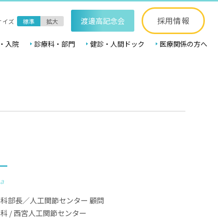
採用情報
渡邊高記念会
サイズ
標準
拡大
・入院
診療科・部門
健診・人間ドック
医療関係の方へ
一
ka
科部長／人工関節センター 顧問
外科
/
西宮人工関節センター