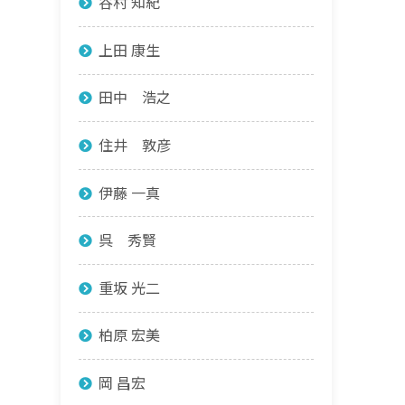
谷村 知紀
上田 康生
田中 浩之
住井 敦彦
伊藤 一真
呉 秀賢
重坂 光二
柏原 宏美
岡 昌宏