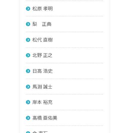
松原 孝明
梨 正典
松代 直樹
北野 正之
日高 浩史
馬淵 誠士
岸本 裕充
髙橋 亜佑美