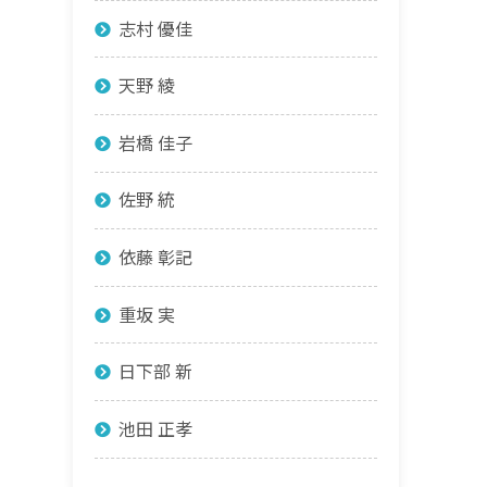
志村 優佳
天野 綾
岩橋 佳子
佐野 統
依藤 彰記
重坂 実
日下部 新
池田 正孝