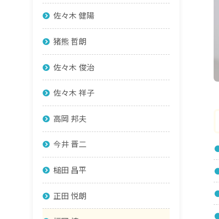
佐々木 健陽
猪熊 哲朗
佐々木 俊治
佐々木 祥子
高岡 邦夫
今井 晋二
槌田 昌平
正田 悦朗