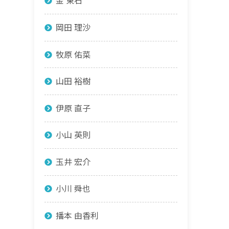
金 東石
岡田 理沙
牧原 佑菜
山田 裕樹
伊原 直子
小山 英則
玉井 宏介
小川 舜也
播本 由香利