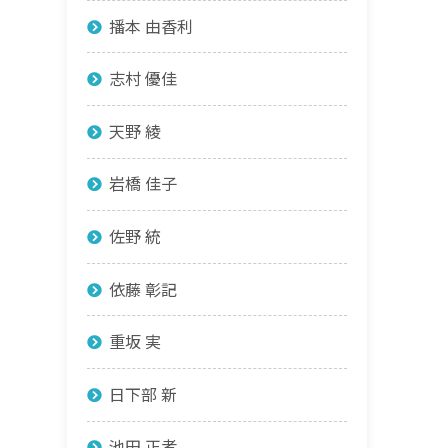
播本 由香利
志村 優佳
天野 綾
岩橋 佳子
佐野 統
依藤 彰記
重坂 実
日下部 新
池田 正孝