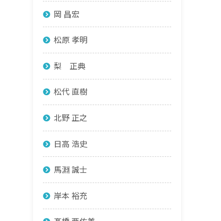
岡 昌宏
松原 孝明
梨 正典
松代 直樹
北野 正之
日高 浩史
馬淵 誠士
岸本 裕充