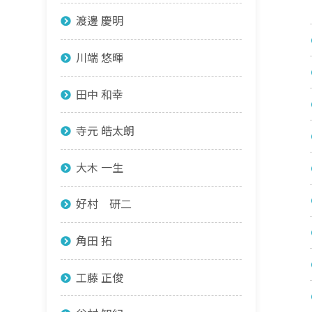
渡邊 慶明
川端 悠暉
田中 和幸
寺元 皓太朗
大木 一生
好村 研二
角田 拓
工藤 正俊