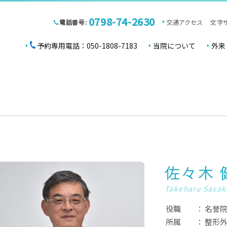
0798-74-2630
電話番号:
交通アクセス
文字
予約専用電話：050-1808-7183
当院について
外来
佐々木 
Takeharu Sasak
役職
名誉
所属
整形