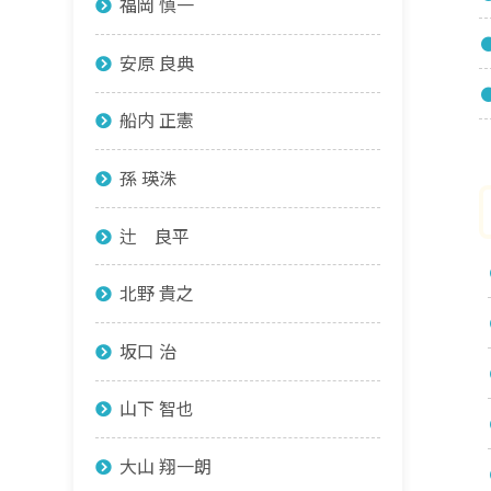
福岡 慎一
安原 良典
船内 正憲
孫 瑛洙
辻 良平
北野 貴之
坂口 治
山下 智也
大山 翔一朗