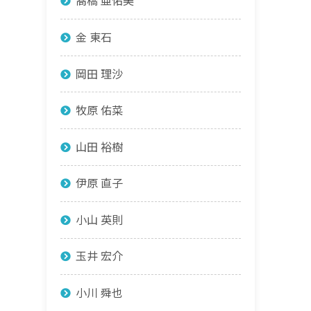
髙橋 亜佑美
金 東石
岡田 理沙
牧原 佑菜
山田 裕樹
伊原 直子
小山 英則
玉井 宏介
小川 舜也