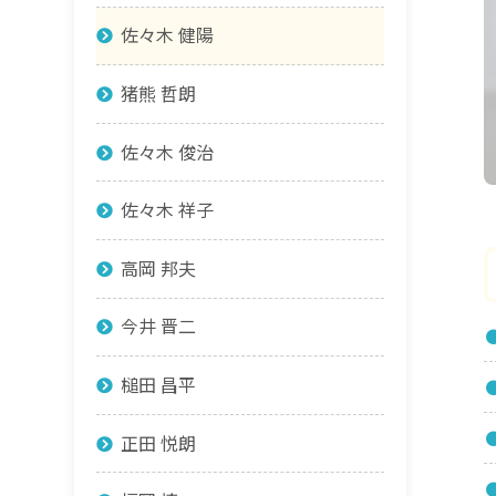
佐々木 健陽
猪熊 哲朗
佐々木 俊治
佐々木 祥子
高岡 邦夫
今井 晋二
槌田 昌平
正田 悦朗