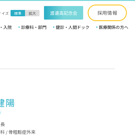
採用情報
渡邊高記念会
サイズ
標準
拡大
・入院
診療科・部門
健診・人間ドック
医療関係の方へ
健陽
i
院長
外科
/
骨粗鬆症外来