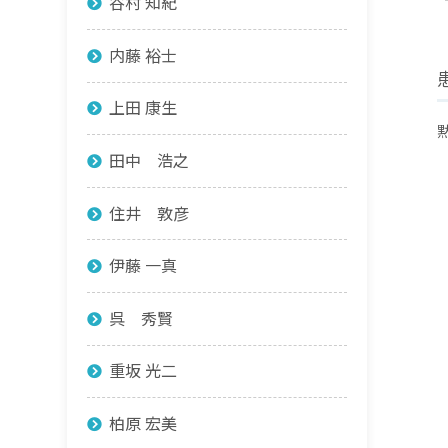
谷村 知紀
内藤 裕士
上田 康生
田中 浩之
住井 敦彦
伊藤 一真
呉 秀賢
重坂 光二
柏原 宏美