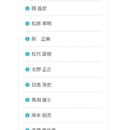
岡 昌宏
松原 孝明
梨 正典
松代 直樹
北野 正之
日高 浩史
馬淵 誠士
岸本 裕充