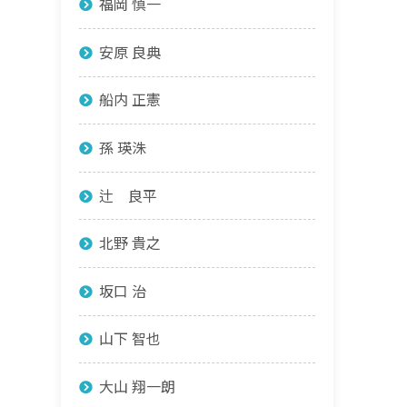
福岡 慎一
安原 良典
船内 正憲
孫 瑛洙
辻 良平
北野 貴之
坂口 治
山下 智也
大山 翔一朗