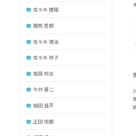
佐々木 健陽
猪熊 哲朗
佐々木 俊治
佐々木 祥子
高岡 邦夫
今井 晋二
槌田 昌平
正田 悦朗