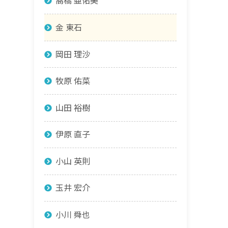
髙橋 亜佑美
金 東石
岡田 理沙
牧原 佑菜
山田 裕樹
伊原 直子
小山 英則
玉井 宏介
小川 舜也