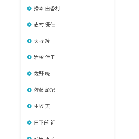
播本 由香利
志村 優佳
天野 綾
岩橋 佳子
佐野 統
依藤 彰記
重坂 実
日下部 新
池田 正孝