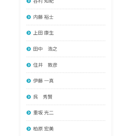
谷村 知紀
内藤 裕士
上田 康生
田中 浩之
住井 敦彦
伊藤 一真
呉 秀賢
重坂 光二
柏原 宏美