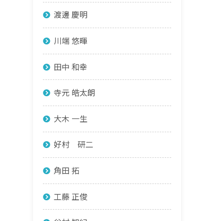
渡邊 慶明
川端 悠暉
田中 和幸
寺元 皓太朗
大木 一生
好村 研二
角田 拓
工藤 正俊