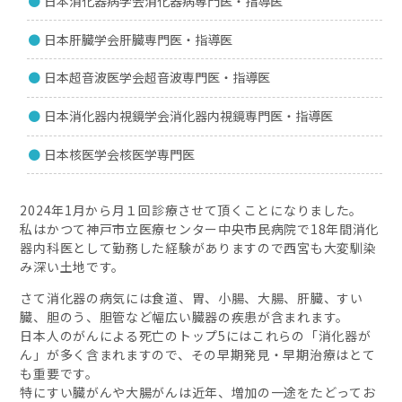
日本消化器病学会消化器病専門医・指導医
日本肝臓学会肝臓専門医・指導医
日本超音波医学会超音波専門医・指導医
日本消化器内視鏡学会消化器内視鏡専門医・指導医
日本核医学会核医学専門医
2024
年
1
月から月１回診療させて頂くことになりました。
私はかつて神戸市立医療センター中央市民病院で
18
年間消化
器内科医として勤務した経験がありますので西宮も大変馴染
み深い土地です。
さて消化器の病気には食道、胃、小腸、大腸、肝臓、すい
臓、胆のう、胆管など幅広い臓器の疾患が含まれます。
日本人のがんによる死亡のトップ
5
にはこれらの「消化器が
ん」が多く含まれますので、その早期発見・早期治療はとて
も重要です。
特にすい臓がんや大腸がんは近年、増加の一途をたどってお