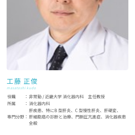
工藤 正俊
masatoshi kudo
役職
非常勤 / 近畿大学 消化器内科 主任教授
所属
消化器内科
肝疾患、特にB 型肝炎、C 型慢性肝炎、肝硬変、
専門分野
肝細胞癌の診断と治療、門脈圧亢進症、消化器疾患
全般