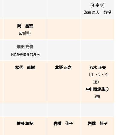
(不定期)
滋賀医大 教授
岡 昌宏
皮膚科
畑田 充俊
下肢静脈瘤専門外来
松代 直樹
北野 正之
八木 正夫
（１・2・４
週）
中川世来生
(3
週)
依藤 彰記
岩橋 佳子
岩橋 佳子