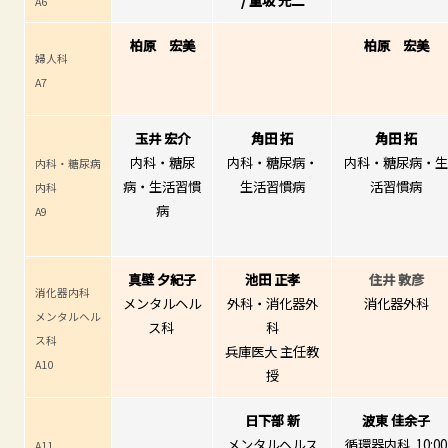
/
重坂 光二
A6
柏原 宏美
柏原 宏美
婦人科
A7
玉井 宏介
角田 拓
角田 拓
内科・糖尿
内科・糖尿病・
内科・糖尿病・
内科・糖尿病
病・生活習慣
生活習慣病
活習慣病
内科
病
A9
真壁 夕紀子
池田 正孝
住井 敦彦
消化器内科
メンタルヘル
外科・消化器外
消化器外科
メンタルヘル
ス科
科
ス科
兵庫医大 主任教
A10
授
日下部 新
波東 佳余子
メンタルヘルス
循環器内科 10:00
A11