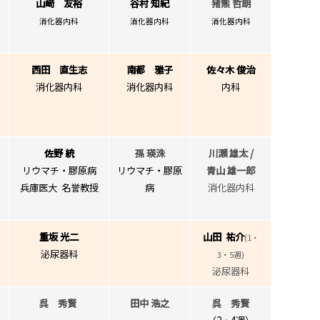
山﨑 友裕
谷村 知紀
猪熊 哲朗
消化器内科
消化器内科
消化器内科
西田 直生志
南都 雅子
佐々木 俊治
科
消化器内科
消化器内科
内科
佐野 統
孫 瑛洙
川瀬 雄太 /
・
リウマチ・膠原病
リウマチ・膠原
青山 雄一郎
兵庫医大 名誉教授
病
消化器内科
重坂 光二
山田 祐介
(1
・
泌尿器科
3・5週)
泌尿器科
呉 秀賢
田中 浩之
呉 秀賢