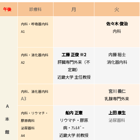
月
火
午後
診療科
佐々木 俊治
内科・呼吸器内科
内科
A1
工藤 正俊 ※2
内藤 裕士
内科・消化器内科
肝臓専門外来（不
消化器内科
A2
定期）
近畿大学 主任教授
宮川 義仁
内科、消化器内科
A3
乳腺専門外来
A
船内 正憲
上田 康生
内科・リウマチ・
本
リウマチ・膠原
泌尿器科
膠原病科
病・ｱﾚﾙｷﾞｰ
泌尿器科
館
近畿大学 前教授
A4