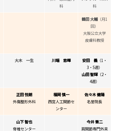
科
科
鶴田 大輔
（月1
回）
大阪公立大学
皮膚科教授
大木 一生
川端 悠暉
安田 義
（1・
3・5週）
山田 智輝
（2・
4週）
正田 悦朗
福岡 慎一
佐々木 健陽
外傷整形外科
西宮人工関節セ
名誉院長
ンター
山下 智也
今井 晋二
脊椎センター
肩関節専門外来