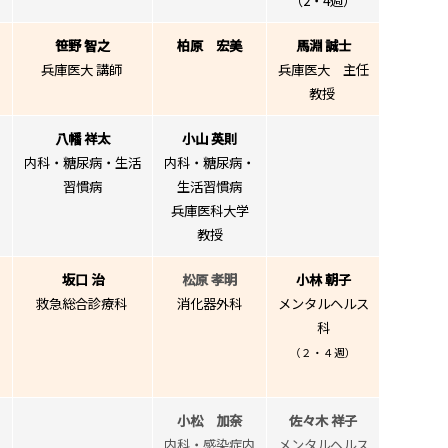
（2・4週）
笹野 智之
柏原 宏美
馬淵 誠士
兵庫医大 講師
兵庫医大 主任
教授
八幡 祥太
小山 英則
生
内科・糖尿病・生活
内科・糖尿病・
習慣病
生活習慣病
兵庫医科大学
教授
坂口 治
松原 孝明
小林 朝子
救急総合診療科
消化器外科
メンタルヘルス
科
（２・４週）
小松 加奈
佐々木 祥子
内科・感染症内
メンタルヘルス