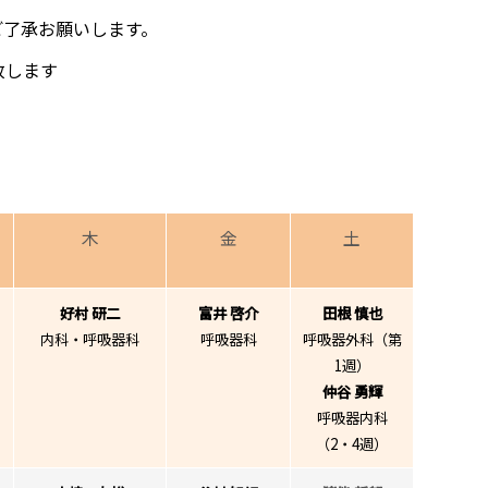
ご了承お願いします。
致します
木
金
土
好村 研二
富井 啓介
田根 慎也
内科・呼吸器科
呼吸器科
呼吸器外科（第
1週）
仲谷 勇輝
呼吸器内科
（2・4週）