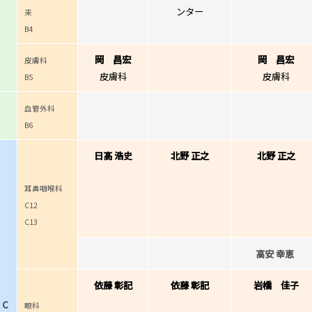
ンター
来
B4
岡 昌宏
岡 昌宏
皮膚科
皮膚科
皮膚科
B5
血管外科
B6
日髙 浩史
北野 正之
北野 正之
耳鼻咽喉科
C12
C13
高安 幸恵
依藤 彰記
依藤 彰記
岩橋 佳子
C
眼科