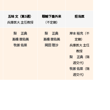
五味 文（第3週）
眼瞼下垂外来
担当医
兵庫医大 主任教授
（不定期）
梨 正典
梨 正典
岸本 裕充
（不
髙橋 亜佑美
髙橋 亜佑美
定期）
牧原 佑菜
岡田 理沙
兵庫医大 主任
教授
梨 正典
（隔
週交代）
牧原 佑菜
（隔
週交代）