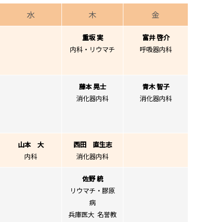
水
木
金
重坂 実
富井 啓介
内科・リウマチ
呼吸器内科
藤本 晃士
青木 智子
消化器内科
消化器内科
山本 大
西田 直生志
内科
消化器内科
佐野 統
リウマチ・膠原
病
兵庫医大 名誉教