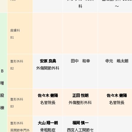
科
～
皮膚科
B1
安原 良典
田中 和幸
寺元 皓太朗
整形外科
外傷関節外科
B2
B
増
設
佐々木 健陽
正田 悦朗
佐々木 健陽
整形外科
名誉院長
外傷整形外科
名誉院長
B3
棟
大山 翔一朗
福岡 慎一
整形外科
骨粗鬆症
西宮人工関節セ
肩関節専門外