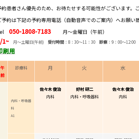
予約患者さん優先のため、お待たせする可能性がございます。
ご予約は下記の予約専用電話（自動音声でのご案内）へお願い
050-1808-7183
Tel
月〜金曜日（午前）
/1~
月〜土曜日(午前)
受付時間
：8：30〜11：30
診察
：9：00〜12:00
印刷用
月
火
水
午
診療科
前
佐々木 俊治
好村 研二
佐々木 俊治
内科
内科・呼吸器科
内科
内科・呼吸器
科
A1