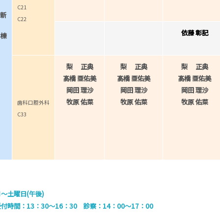
C21
新
C22
依藤 彰記
棟
梨 正典
梨 正典
梨 正典
髙橋 亜佑美
髙橋 亜佑美
髙橋 亜佑美
岡田 理沙
岡田 理沙
岡田 理沙
牧原 佑菜
牧原 佑菜
牧原 佑菜
歯科口腔外科
C33
月～土曜日(午後)
受付時間
：13：30〜16：30
診察
：14：00〜17：00