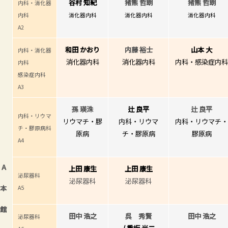
谷村 知紀
猪熊 哲朗
猪熊 哲朗
内科・消化器
内科
消化器内科
消化器内科
消化器内科
A2
和田 かおり
内藤 裕士
山本 大
内科・消化器
消化器内科
消化器内科
内科・感染症内
内科
感染症内科
A3
孫 瑛洙
辻 良平
辻 良平
内科・リウマ
リウマチ・膠
内科・リウマ
内科・リウマチ
チ・膠原病科
原病
チ・膠原病
膠原病
A4
A
上田 康生
上田 康生
泌尿器科
泌尿器科
泌尿器科
本
A5
館
田中 浩之
呉 秀賢
田中 浩之
泌尿器科