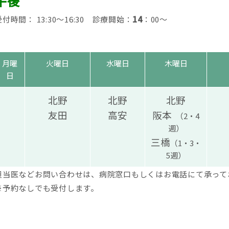
午後
14
受付時間： 13:30～16:30 診療開始：
：00～
月曜
火曜日
水曜日
木曜日
日
北野
北野
北野
友田
高安
阪本
（2・4
週）
三橋
（1・3・
5週）
担当医などお問い合わせは、病院窓口もしくはお電話にて承って
※予約なしでも受付します。