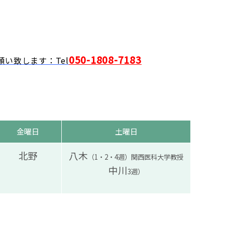
050-1808-7183
い致します：Tel
金曜日
土曜日
北野
八木
（1・2・4週）関西医科大学教授
中川
3週）