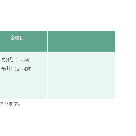
金曜日
松代
（1・2週）
布川
（２・4週）
おります。