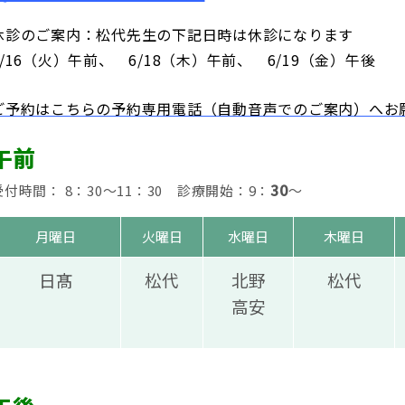
休診のご案内：松代先生の下記日時は休診になります
6/16（火）午前、 6/18（木）午前、 6/19（金）午後
ご予約はこちらの予約専用電話（自動音声でのご案内）へお願
午前
30
受付時間： 8：30～11：30 診療開始：9：
～
月曜日
火曜日
水曜日
木曜日
日髙
松代
北野
松代
高安