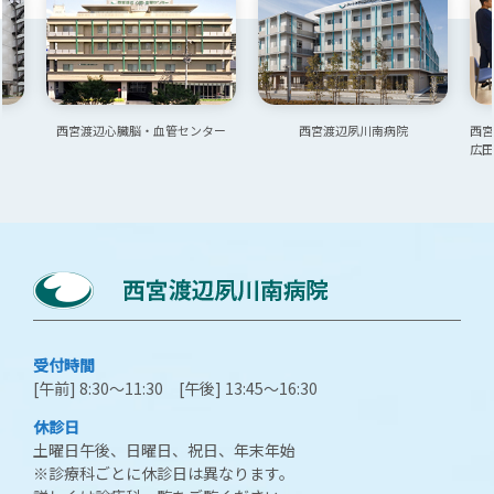
2025/04/12
お知らせ
整形外科診療日変更のお知らせ（5月～）
2024/12/26
お知らせ
年末・年始の診察のご案内
西宮渡辺心臓脳・血管センター
西宮渡辺夙川南病院
西
広
2024/09/11
お知らせ
コロナワクチン及びインフルエンザワクチン定期接種
のご予約の件
2024/07/24
お知らせ
心臓リハビリの動画を作成しました。ご覧ください。
2024/07/24
お知らせ
受付時間
当法人での介護関連施設の一覧です：介護施設・入所
[午前] 8:30～11:30 [午後] 13:45～16:30
施設、在宅・看護・介護でお困りの方はご覧くださ
い
休診日
土曜日午後、日曜日、祝日、年末年始
2024/06/26
お知らせ
※診療科ごとに休診日は異なります。
婦人科・女性医療センター 移転のご案内