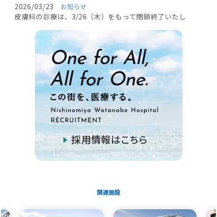
2026/03/23
お知らせ
皮膚科の診療は、3/26（木）をもって閉鎖終了いたし
ます。
2026/01/05
お知らせ
1/12（月）通常診療のご案内
2025/12/11
お知らせ
年末・年始の診療のご案内
2025/10/28
お知らせ
休診のご案内
2025/10/10
お知らせ
10月15日（水）14時30分～ 西宮渡辺心臓脳・血管
センターにて、健康講座「紫外線と肌の老化-『シ
ミ』と『シワ』はどうしてできるの？」開催しま
す
関連施設
2025/09/09
お知らせ
皮膚科 休診のご案内