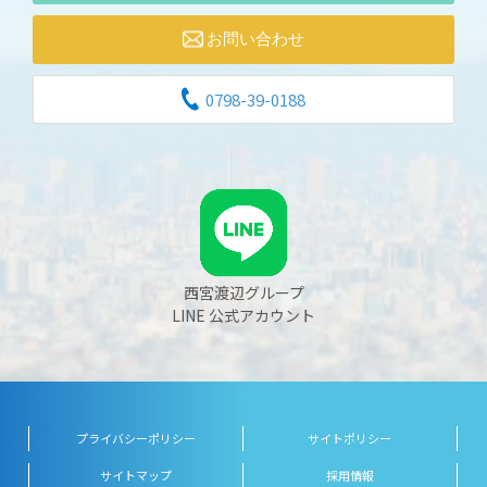
2023/07/25
お知らせ
お問い合わせ
形成外科・美容医療センター 皐月医師が、「原発性
腋窩多汗症」について メディカルノート社からの取
0798-39-0188
材を受けました。
2023/07/03
お知らせ
西宮渡辺心臓リハビリクリニックの閉院・移転に伴
い、西宮わたなべ内科・心臓リハビリクリニックとし
て開院しました
2023/07/01
お知らせ
令和5年7月19日（水）14:00～ 西宮渡辺心臓脳・血
西宮渡辺グループ
管センターにて市民健康講座『シミの治療とスキンケ
LINE 公式アカウント
ア』を開催致します。
2023/05/10
お知らせ
成年年齢引き下げに伴う同意書への署名に関して
プライバシーポリシー
サイトポリシー
2023/03/24
お知らせ
4月14日（金）13時 西宮渡辺病院にて、健康講座を
サイトマップ
採用情報