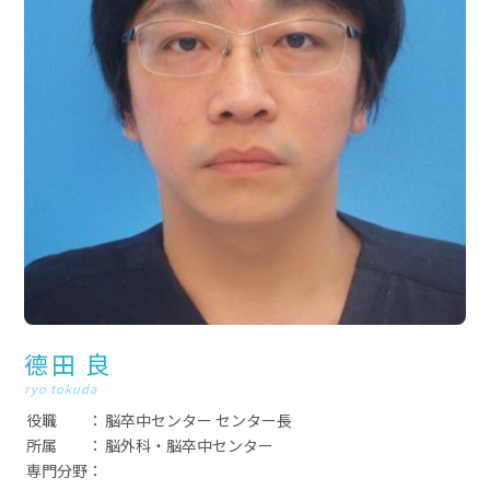
德田 良
ryo tokuda
役職
脳卒中センター センター長
所属
脳外科・脳卒中センター
専門分野