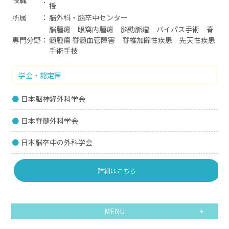
授
所属
脳外科・脳卒中センター
脳腫瘍 眼窩内腫瘍 脳動脈瘤 バイパス手術 脊
専門分野
髄腫瘍 脊髄血管障害 脊椎加齢性疾患 先天性疾患
手術手技
学会・認定医
日本脳神経外科学会
日本脊髄外科学会
日本脳卒中の外科学会
詳細はこちら
MENU