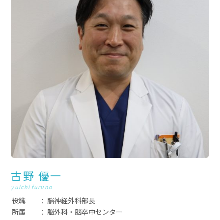
古野 優一
yuichi furuno
役職
脳神経外科部長
所属
脳外科・脳卒中センター