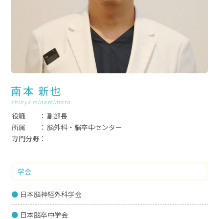
南本 新也
shinya minamimoto
役職
副部長
所属
脳外科・脳卒中センター
専門分野
学会
日本脳神経外科学会
日本脳卒中学会