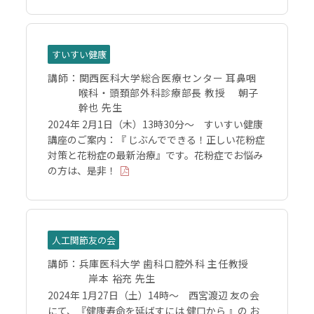
すいすい健康
講師：
関西医科大学総合医療センター 耳鼻咽
喉科・頭頚部外科診療部長 教授 朝子
幹也 先生
2024年 2月1日（木）13時30分～ すいすい健康
講座のご案内：『 じぶんでできる！正しい花粉症
対策と花粉症の最新治療』です。花粉症でお悩み
の方は、是非！
人工関節友の会
講師：
兵庫医科大学 歯科口腔外科 主任教授
岸本 裕充 先生
2024年 1月27日（土）14時～ 西宮渡辺 友の会
にて、『健康寿命を延ばすには 健口から 』の お