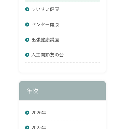
すいすい健康
センター健康
出張健康講座
人工関節友の会
年次
2026年
2025年