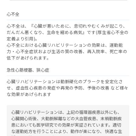
心不全
心不全は、『心臓が悪いために、息切れやむくみが起こり、
だんだん悪くなり、生命を縮める病気』です(厚生省心不全の
定義より引用)。
心不全における心臓リハビリテーションの効果は、運動能
力・心不全症状および生活の質の改善、再入院率、死亡率の
低下があげられます。
急性心筋梗塞、狭心症
心臓リハビリテーションは動脈硬化のプラークを安定化さ
せ、虚血性心疾患の発症や再発の予防、予後の改善 など様々
な効果があげられます
心臓リハビリテーションは、上記の循環器疾患以外にも、
心臓開心術後、大動脈解離などの大血管疾患、末梢動脈疾
患においても医学研究での効果が実証されています。適切
な運動処方を行うことにより、動作が楽になり、 快適な生