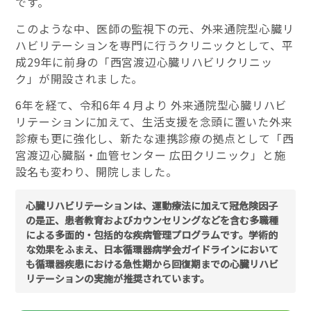
です。
このような中、医師の監視下の元、外来通院型心臓リ
ハビリテーションを専門に行うクリニックとして、平
成29年に前身の「西宮渡辺心臓リハビリクリニッ
ク」が開設されました。
6年を経て、令和6年４月より 外来通院型心臓リハビ
リテーションに加えて、生活支援を念頭に置いた外来
診療も更に強化し、新たな連携診療の拠点として「西
宮渡辺心臓脳・血管センター 広田クリニック」と施
設名も変わり、開院しました。
心臓リハビリテーションは、運動療法に加えて冠危険因子
の是正、患者教育およびカウンセリングなどを含む多職種
による多面的・包括的な疾病管理プログラムです。学術的
な効果をふまえ、日本循環器病学会ガイドラインにおいて
も循環器疾患における急性期から回復期までの心臓リハビ
リテーションの実施が推奨されています。