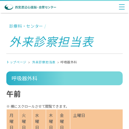
診療科・センター
/
外来診察担当表
トップページ
外来診察担当表
呼吸器外科
呼吸器外科
午前
月
火
水
木
金
土曜日
曜
曜
曜
曜
曜
日
日
日
日
日