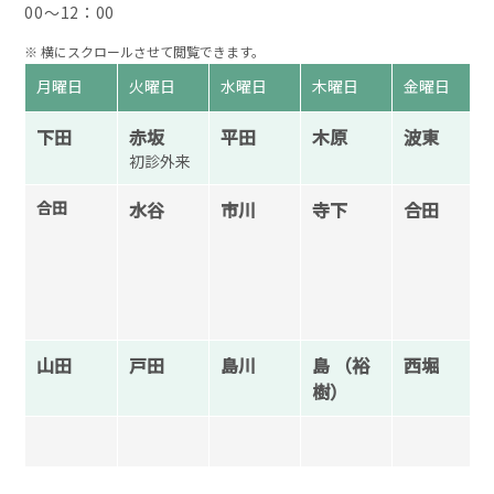
00〜12：00
月曜日
火曜日
水曜日
木曜日
金曜日
下田
赤坂
平田
木原
波東
初診外来
合田
水谷
市川
寺下
合田
山田
戸田
島川
島 （裕
西堀
樹）