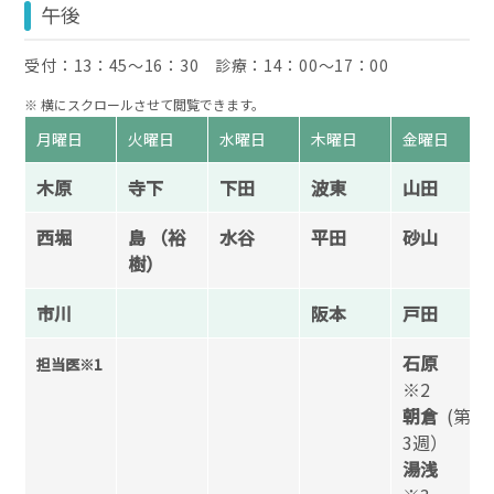
午後
受付：13：45〜16：30 診療：14：00〜17：00
月曜日
火曜日
水曜日
木曜日
金曜日
木原
寺下
下田
波東
山田
西堀
島 （裕
水谷
平田
砂山
樹）
市川
阪本
戸田
石原
担当医
※1
※2
朝倉
(第
3週）
湯浅