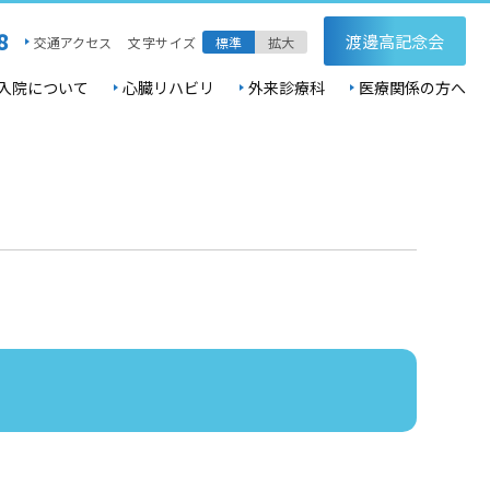
8
渡邊高記念会
交通アクセス
文字サイズ
標準
拡大
入院について
心臓リハビリ
外来診療科
医療関係の方へ