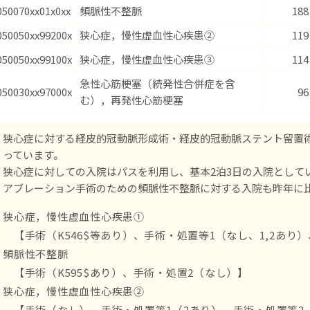
050070xx01x0xx
頻脈性不整脈
188
050050xx99200x
狭心症，慢性虚血性心疾患②
119
050050xx99100x
狭心症，慢性虚血性心疾患③
114
急性心筋梗塞（続発性合併症を含
050030xx97000x
96
む），再発性心筋梗塞
狭心症に対する経皮的冠動脈形成術・経皮的冠動脈ステント留置術（
っています。
狭心症に対しての入院はパスを利用し、基本2泊3日の入院として
アブレーション手術のための頻脈性不整脈に対する入院も昨年に
狭心症，慢性虚血性心疾患①
【手術（K546$等あり）、手術・処置等1（なし、1,2あり
頻脈性不整脈
【手術（K595$あり）、手術・処置2（なし）】
狭心症，慢性虚血性心疾患②
【手術（なし）、手術・処置等1（2あり）、手術・処置等2