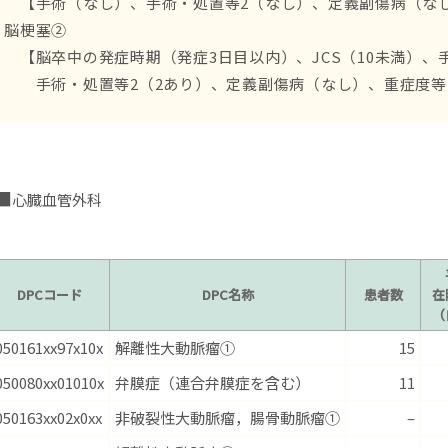
【手術（なし）、手術・処置等2（なし）、定義副傷病（な
脳梗塞②
【脳卒中の発症時期（発症3日目以内）、JCS（10未満）、
手術・処置等2（2あり）、定義副傷病（なし）、重症度等
心臓血管外科
DPCコード
DPC名称
患者数
在
（
050161xx97x10x
解離性大動脈瘤①
15
050080xx01010x
弁膜症（連合弁膜症を含む）
11
050163xx02x0xx
非破裂性大動脈瘤，腸骨動脈瘤①
–