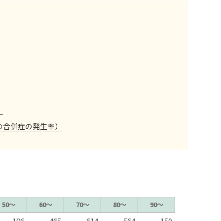
）
の合併症の発生率）
50〜
60〜
70〜
80〜
90〜
196
465
614
564
150