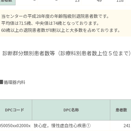
当センターの平成28年度の年齢階級別退院患者数です。
平均値は71.5歳、中央値は74歳となっております。
60歳以上の退院患者数が8割以上と大多数を占めております。
診断群分類別患者数等（診療科別患者数上位５位まで
循環器内科
DPCコード
DPC名称
患者数
050050xx02000x
狭心症，慢性虚血性心疾患①
241