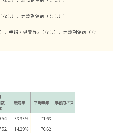
（なし）、定義副傷病（なし）】
）、手術・処置等2（なし）、定義副傷病（な
均
日数
転院率
平均年齢
患者用パス
国）
6.54
33.33%
71.63
7.52
14.29%
76.82