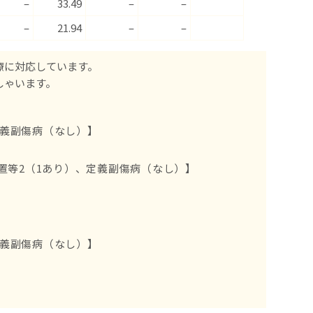
–
33.49
–
–
–
21.94
–
–
療に対応しています。
しゃいます。
義副傷病（なし）】
置等2（1あり）、定義副傷病（なし）】
義副傷病（なし）】