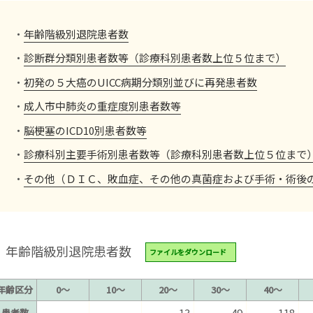
年齢階級別退院患者数
診断群分類別患者数等（診療科別患者数上位５位まで）
初発の５大癌のUICC病期分類別並びに再発患者数
成人市中肺炎の重症度別患者数等
脳梗塞のICD10別患者数等
診療科別主要手術別患者数等（診療科別患者数上位５位まで
その他（ＤＩＣ、敗血症、その他の真菌症および手術・術後
年齢階級別退院患者数
ファイルをダウンロード
年齢区分
0〜
10〜
20〜
30〜
40〜
–
–
13
49
118
患者数