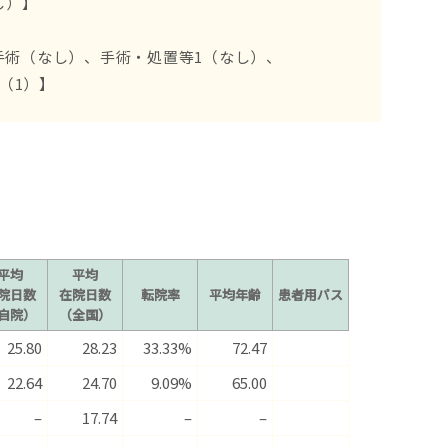
し）】
手術（なし）、手術・処置等1（なし）、
（1）】
平均
平均
院日数
在院日数
転院率
平均年齢
患者用パス
自院）
（全国）
25.80
28.23
33.33%
72.47
22.64
24.70
9.09%
65.00
–
17.74
–
–