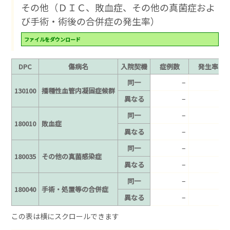
その他（ＤＩＣ、敗血症、その他の真菌症およ
び手術・術後の合併症の発生率）
ファイルをダウンロード
DPC
傷病名
入院契機
症例数
発生率
–
–
同一
130100
播種性血管内凝固症候群
–
–
異なる
–
–
同一
180010
敗血症
–
–
異なる
–
–
同一
180035
その他の真菌感染症
–
–
異なる
–
–
同一
180040
手術・処置等の合併症
–
–
異なる