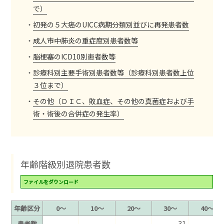
で）
初発の５大癌のUICC病期分類別並びに再発患者数
成人市中肺炎の重症度別患者数等
脳梗塞のICD10別患者数等
診療科別主要手術別患者数等（診療科別患者数上位
３位まで）
その他（ＤＩＣ、敗血症、その他の真菌症および手
術・術後の合併症の発生率）
年齢階級別退院患者数
ファイルをダウンロード
年齢区分
0〜
10〜
20〜
30〜
40〜
–
–
–
31
87
患者数