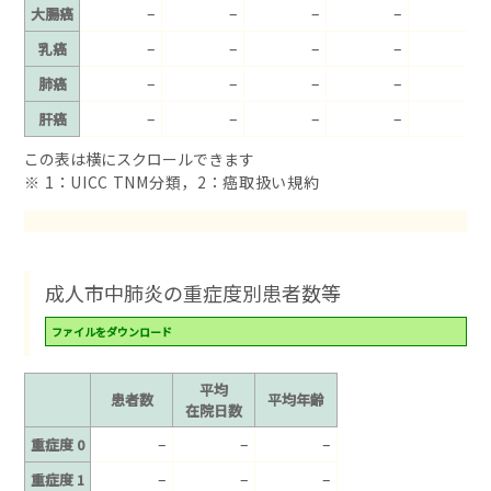
–
–
–
–
–
大腸癌
–
–
–
–
–
乳癌
–
–
–
–
–
肺癌
–
–
–
–
–
肝癌
※ 1：UICC TNM分類，2：癌取扱い規約
成人市中肺炎の重症度別患者数等
ファイルをダウンロード
平均
患者数
平均年齢
在院日数
–
–
–
重症度 0
–
–
–
重症度 1