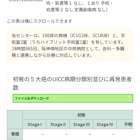
術・処置等１ なし、１あり 手術・
処置等２ なし 定義副傷病 なし）
当センターは、100床の病棟（ICU12床、SCU6床）と、手
術室2室（うちハイブリット手術室1室）を有しています。
24時間365日、阪神南地区の中核病院として、各科・多職
種と連携しながら診療に対応しています。
初発の５大癌のUICC病期分類別並びに再発患者
数
ファイルをダウンロード
初発
Stage I
Stage II
Stage III
Stage IV
不明
–
–
–
–
–
胃癌