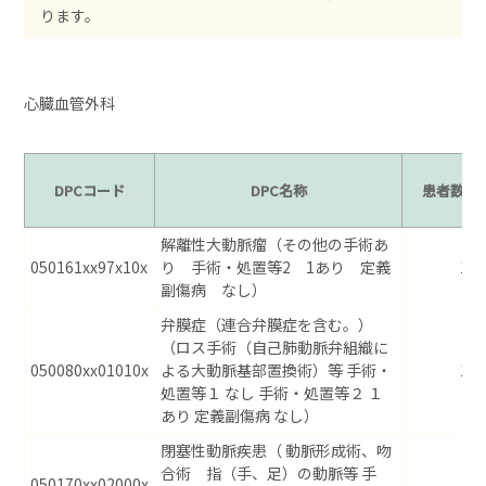
ります。
心臓血管外科
DPCコード
DPC名称
患者数
解離性大動脈瘤（その他の手術あ
050161xx97x10x
り 手術・処置等2 1あり 定義
12
副傷病 なし）
弁膜症（連合弁膜症を含む。）
（ロス手術（自己肺動脈弁組織に
050080xx01010x
よる大動脈基部置換術）等 手術・
11
処置等１ なし 手術・処置等２ １
あり 定義副傷病 なし）
閉塞性動脈疾患（ 動脈形成術、吻
合術 指（手、足）の動脈等 手
050170xx02000x
–