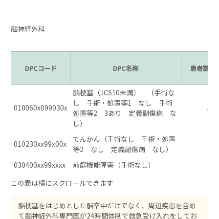
脳神経外科
DPCコード
DPC名称
患者数
脳梗塞（JCS10未満） （手術な
し 手術・処置等1 なし 手術
010060x099030x
51
処置等2 3あり 定義副傷病 な
し）
てんかん（手術なし 手術・処置
010230xx99x00x
24
等2 なし 定義副傷病 なし）
030400xx99xxxx
前庭機能障害（手術なし）
21
脳梗塞をはじめとした脳卒中だけでなく、周辺疾患を含め
て脳神経外科専門医が24時間体制で救急受け入れをしてお