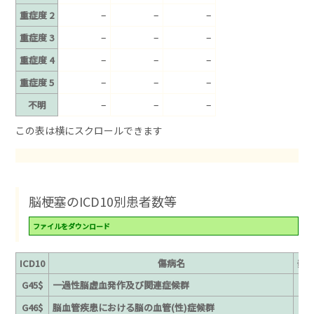
–
–
–
重症度 2
–
–
–
重症度 3
–
–
–
重症度 4
–
–
–
重症度 5
–
–
–
不明
脳梗塞のICD10別患者数等
ファイルをダウンロード
ICD10
傷病名
発
G45$
一過性脳虚血発作及び関連症候群
G46$
脳血管疾患における脳の血管(性)症候群