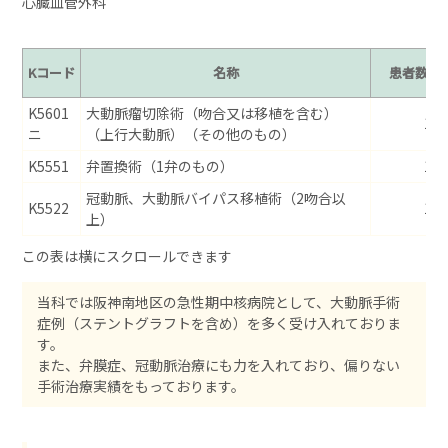
心臓血管外科
Kコード
名称
患者数
K5601
大動脈瘤切除術（吻合又は移植を含む）
17
ニ
（上行大動脈）（その他のもの）
K5551
弁置換術（1弁のもの）
12
冠動脈、大動脈バイパス移植術（2吻合以
K5522
10
上）
当科では阪神南地区の急性期中核病院として、大動脈手術
症例（ステントグラフトを含め）を多く受け入れておりま
す。
また、弁膜症、冠動脈治療にも力を入れており、偏りない
手術治療実績をもっております。