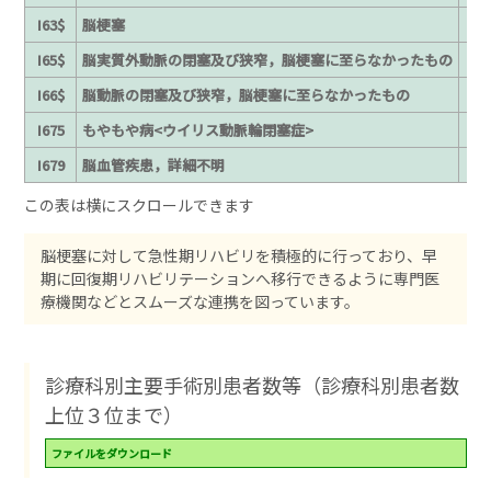
I63$
脳梗塞
I65$
脳実質外動脈の閉塞及び狭窄，脳梗塞に至らなかったもの
I66$
脳動脈の閉塞及び狭窄，脳梗塞に至らなかったもの
I675
もやもや病<ウイリス動脈輪閉塞症>
I679
脳血管疾患，詳細不明
脳梗塞に対して急性期リハビリを積極的に行っており、早
期に回復期リハビリテーションへ移行できるように専門医
療機関などとスムーズな連携を図っています。
診療科別主要手術別患者数等（診療科別患者数
上位３位まで）
ファイルをダウンロード