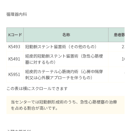
循環器内科
Kコード
名称
患者数
K5493
冠動脈ステント留置術（その他のもの）
235
経皮的冠動脈ステント留置術（急性心筋梗
K5491
100
塞に対するもの）
経皮的カテーテル心筋焼灼術（心房中隔穿
K5951
77
刺又は心外膜アプローチを伴うもの）
当センターでは冠動脈形成術のうち、急性心筋梗塞の治療
を占める割合が高いです。