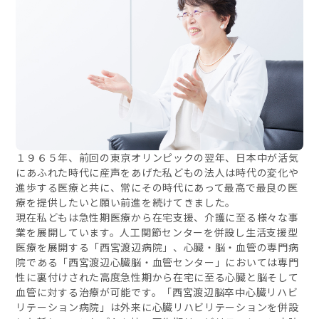
１９６５年、前回の東京オリンピックの翌年、日本中が活気
にあふれた時代に産声をあげた私どもの法人は時代の変化や
進歩する医療と共に、常にその時代にあって最高で最良の医
療を提供したいと願い前進を続けてきました。
現在私どもは急性期医療から在宅支援、介護に至る様々な事
業を展開しています。人工関節センターを併設し生活支援型
医療を展開する「西宮渡辺病院」、心臓・脳・血管の専門病
院である「西宮渡辺心臓脳・血管センター」においては専門
性に裏付けされた高度急性期から在宅に至る心臓と脳そして
血管に対する治療が可能です。「西宮渡辺脳卒中心臓リハビ
リテーション病院」は外来に心臓リハビリテーションを併設