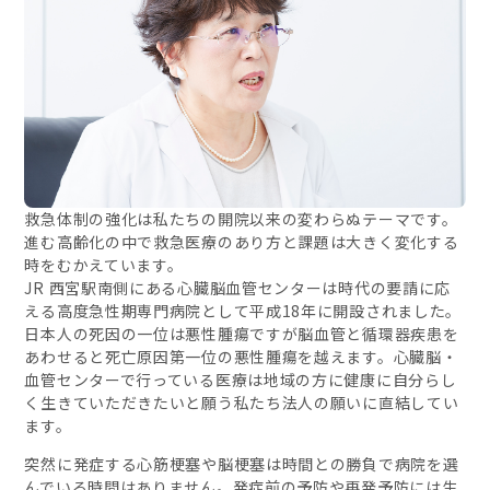
救急体制の強化は私たちの開院以来の変わらぬテーマです。
進む高齢化の中で救急医療のあり方と課題は大きく変化する
時をむかえています。
JR 西宮駅南側にある心臓脳血管センターは時代の要請に応
える高度急性期専門病院として平成18年に開設されました。
日本人の死因の一位は悪性腫瘍ですが脳血管と循環器疾患を
あわせると死亡原因第一位の悪性腫瘍を越えます。心臓脳・
血管センターで行っている医療は地域の方に健康に自分らし
く生きていただきたいと願う私たち法人の願いに直結してい
ます。
突然に発症する心筋梗塞や脳梗塞は時間との勝負で病院を選
んでいる時間はありません。発症前の予防や再発予防には生