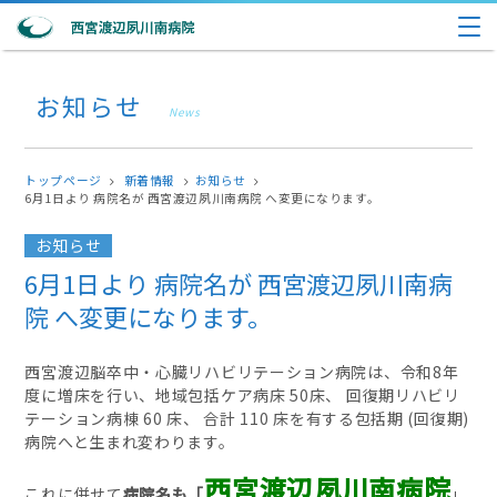
お知らせ
News
トップページ
新着情報
お知らせ
6月1日より 病院名が 西宮渡辺夙川南病院 へ変更になります。
お知らせ
6月1日より 病院名が 西宮渡辺夙川南病
院 へ変更になります。
西宮渡辺脳卒中・心臓リハビリテーション病院は、令和
8
年
度に増床を行い、地域包括ケア病床
50
床、 回復期リハビリ
テーション病棟
60
床、 合計
110
床を有する包括期
(
回復期
)
病院へと生まれ変わります。
西宮渡辺夙川南病院
これに併せて
病院名も「
」