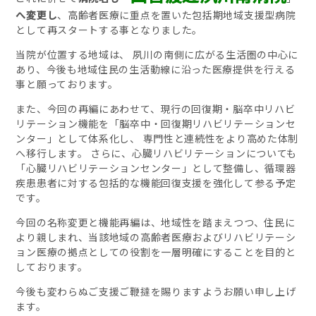
へ変更し
、高齢者医療に重点を置いた包括期地域支援型病院
として再スタートする事となりました。
当院が位置する地域は、 夙川の南側に広がる生活圏の中心に
あり、今後も地域住民の生活動線に沿った医療提供を行える
事と願っております。
また、今回の再編にあわせて、現行の回復期・脳卒中リハビ
リテーション機能を「脳卒中・回復期リハビリテーションセ
ンター」として体系化し、 専門性と連続性をより高めた体制
へ移行します。 さらに、心臓リハビリテーションについても
「心臓リハビリテーションセンター」として整備し、循環器
疾患患者に対する包括的な機能回復支援を強化して参る予定
です。
今回の名称変更と機能再編は、地域性を踏まえつつ、住民に
より親しまれ、当該地域の高齢者医療およびリハビリテーシ
ョン医療の拠点としての役割を一層明確にすることを目的と
しております。
今後も変わらぬご支援ご鞭撻を賜りますようお願い申し上げ
ます。