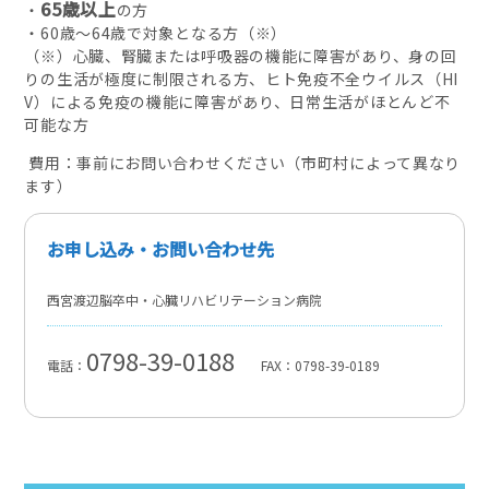
65歳以上
・
の方
・
60
歳～
64
歳で対象となる方（※）
（※）心臓、腎臓または呼吸器の機能に障害があり、身の回
りの生活が極度に制限される方、ヒト免疫不全ウイルス（
HI
V
）による免疫の機能に障害があり、日常生活がほとんど不
可能な方
費用：事前にお問い合わせください（市町村によって異なり
ます）
お申し込み・お問い合わせ先
西宮渡辺脳卒中・心臓リハビリテーション病院
0798-39-0188
電話：
FAX：0798-39-0189