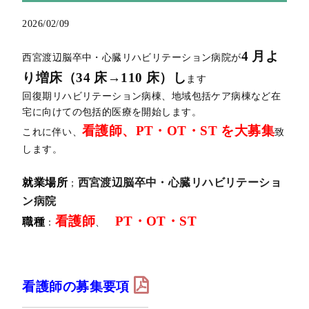
2026/02/09
4 月よ
西宮渡辺脳卒中・心臓リハビリテーション病院が
り増床（34 床→110 床）し
ます
回復期リハビリテーション病棟、地域包括ケア病棟など在
宅に向けての包括的医療を開始します。
看護師、PT・OT・ST を大募集
これに伴い、
致
します。
就業場所
西宮渡辺脳卒中・心臓リハビリテーショ
；
ン病院
看護師
PT・OT・ST
職種
：
、
看護師の募集要項