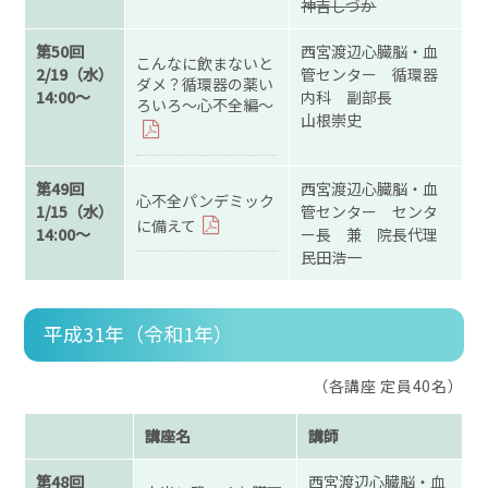
神吉しづか
第50回
西宮渡辺心臓脳・血
こんなに飲まないと
2/19（水）
管センター 循環器
ダメ？循環器の薬い
14:00～
内科 副部長
ろいろ～心不全編～
山根崇史
第49回
西宮渡辺心臓脳・血
心不全パンデミック
1/15（水）
管センター センタ
に備えて
14:00～
ー長 兼 院長代理
民田浩一
平成31年（令和1年）
（各講座 定員40名）
講座名
講師
第48回
西宮渡辺心臓脳・血