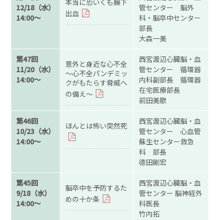
本当に恐いくも膜下
12/18（水）
管センター 脳外
出血
14:00～
科・脳卒中センター
部長
大森一美
第47回
西宮渡辺心臓脳・血
意外と身近な心不全
11/20（水）
管センター 循環器
〜心不全パンデミッ
14:00～
内科副部長 循環器
クがもたらす脅威へ
在宅医療部長
の備え〜
前田美歌
第46回
西宮渡辺心臓脳・血
ほんとは怖い突然死
10/23（水）
管センター 心血管
14:00～
蘇生センター救急
科 部長
德田剛宏
第45回
西宮渡辺心臓脳・血
脳卒中を予防するた
9/18（水）
管センター 脳神経外
めの十か条
14:00～
科医長
竹内拓