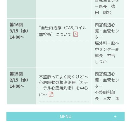
ー医長 德
田 剛宏
第16回
西宮渡辺心
”血管内治療（CAS,コイル
3/15（水）
臓・血管セン
塞栓術）について
14:00～
ター
脳外科・脳卒
中センター副
部長 神吉
しづか
第15回
西宮渡辺心
不整脈ってよく聞くけど ～
2/15（水）
臓・血管セン
心房細動の根治治療（カテ
14:00～
ター
ーテル心筋焼灼術）を中心
不整脈科部
に～
長 大友 潔
MENU