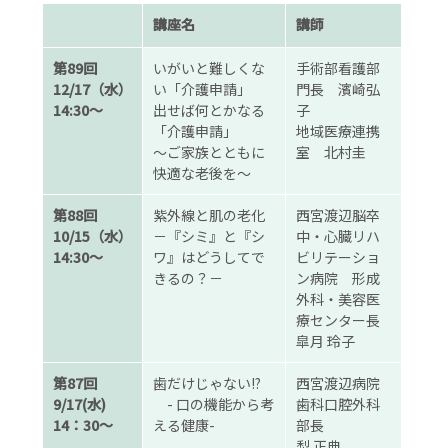
講座名
講師
第89回
いがいと難しくな
手術部看護部
12/17（水）
い「介護申請」
門長 濱崎弘
14:30～
出せば何とかなる
子
「介護申請」
地域医療連携
～ご家族とともに
室 北村圭
快適な老後を～
第88回
紫外線と肌の老化
西宮渡辺脳卒
10/15（水）
－『シミ』と『シ
中・心臓リハ
14:30～
ワ』はどうしてで
ビリテーショ
きるの？－
ン病院 形成
外科・美容医
療センター長
皐月 玲子
第87回
歯だけじゃない!?
西宮渡辺病院
9/17(水)
- 口の機能から考
歯科口腔外科
14：30～
える健康-
部長
梨 正典