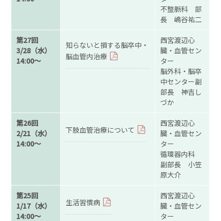
不整脈科 部
長 嶋谷祐二
第27回
西宮渡辺心
知らないと損する脳卒中・
3/28（水）
臓・血管セン
脳血管内治療
14:00～
ター
脳外科・脳卒
中センター副
部長 神吉し
づか
第26回
西宮渡辺心
下肢血管治療について
2/21（水）
臓・血管セン
14:00～
ター
循環器内科
副部長 小笠
原大介
第25回
西宮渡辺心
生活習慣病
1/17（水）
臓・血管セン
14:00～
ター