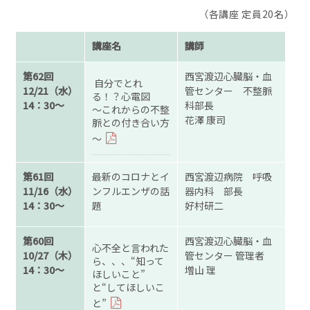
（各講座 定員20名）
講座名
講師
第62回
西宮渡辺心臓脳・血
自分でとれ
12/21（水）
管センター 不整脈
る！？心電図
14：30～
科部長
～これからの不整
花澤 康司
脈との付き合い方
～
第61回
最新のコロナとイ
西宮渡辺病院 呼吸
11/16（水）
ンフルエンザの話
器内科 部長
14：30～
題
好村研二
第60回
西宮渡辺心臓脳・血
心不全と言われた
10/27（木）
管センター 管理者
ら、、、“知って
14：30～
増山 理
ほしいこと”
と“してほしいこ
と”