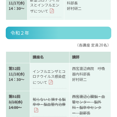
新型コロナウイル
11/17(水)
科部長
スとインフルエン
14：30～
好村研二
ザについて
令和２年
（各講座 定員20名）
講座名
講師
第52回
西宮渡辺病院 呼吸
インフルエンザとコ
11/18(水)
器内科部長
ロナウイルス感染症
14：30～
好村研二
について
第51回
西宮渡辺心臓脳・血
知らないと損する脳
3/18(水)
管センター 脳外
卒中・脳血管内治療
14:00～
科・脳卒中センタ
ー 副部長