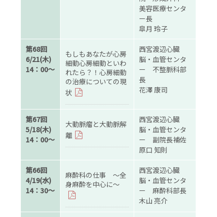
美容医療センタ
ー長
皐月 玲子
第68回
西宮渡辺心臓
もしもあなたが心房
6/21(木)
脳・血管センタ
細動心房細動といわ
14：00～
ー 不整脈科部
れたら？！心房細動
長
の治療についての現
花澤 康司
状
第67回
西宮渡辺心臓
大動脈瘤と大動脈解
5/18(木)
脳・血管センタ
離
14：00～
ー 副院長補佐
原口 知則
第66回
西宮渡辺心臓
麻酔科の仕事 ～全
4/19(水)
脳・血管センタ
身麻酔を中心に～
14：30～
ー 麻酔科部長
木山 亮介