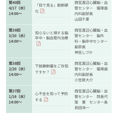
第40回
西宮渡辺心臓脳・血
「目で見る」動脈硬
4/17（水）
管センター 循環器
化
14:00～
内科副部長
山田千夏
第39回
西宮渡辺心臓脳・血
知らないと損する脳
3/20（水）
管センター 脳外
卒中・脳血管内治療
14:00～
科・脳卒中センター
副部長
神吉しづか
第38回
西宮渡辺心臓脳・血
下肢静脈瘤をご存知
2/20（水）
管センター 循環器
ですか？
14:00～
内科副部長
小笠原大介
第37回
西宮渡辺心臓脳・血
心不全を知って予防
1/16（水）
管センター 院長代
する
14:00～
理 兼 センター長
民田浩一