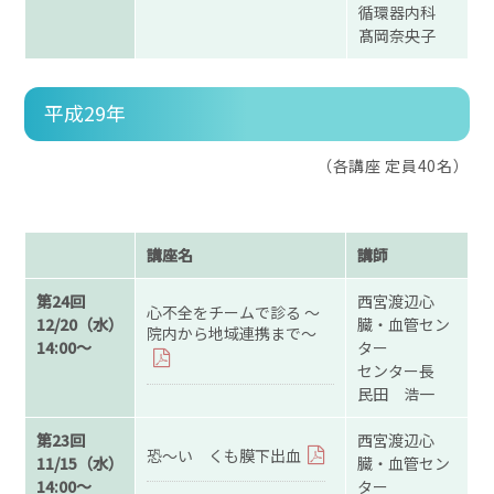
循環器内科
髙岡奈央子
平成29年
（各講座 定員40名）
講座名
講師
第24回
西宮渡辺心
心不全をチームで診る ～
12/20（水）
臓・血管セン
院内から地域連携まで～
14:00～
ター
センター長
民田 浩一
第23回
西宮渡辺心
恐～い くも膜下出血
11/15（水）
臓・血管セン
14:00～
ター