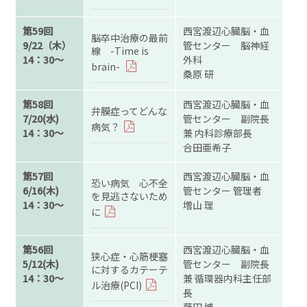
第59回
西宮渡辺心臓脳・血
脳卒中治療の最前
9/22（木）
管センター 脳神経
線 -Time is
14：30～
外科
brain-
桑原 研
第58回
西宮渡辺心臓脳・血
弁膜症ってどんな
7/20(水)
管センター 副院長
病気？
14：30～
兼 内科診療部長
合田亜希子
第57回
西宮渡辺心臓脳・血
恐い病気 心不全
6/16(木)
管センター 管理者
を見逃さないため
14：30～
増山 理
に
第56回
西宮渡辺心臓脳・血
狭心症・心筋梗塞
5/12(木)
管センター 副院長
に対するカテーテ
14：30～
兼 循環器内科主任部
ル治療(PCI)
長
藤田 博