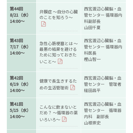
第44回
西宮渡辺心臓脳・血
弁膜症 ～自分の心臓
8/21（水）
管センター 循環器内
のことを知ろう～
14:00～
科副部長
山田千夏
第43回
西宮渡辺心臓脳・血
急性心筋梗塞とは ～
7/17（水）
管センター 循環器内
最悪の結果を避ける
14:00～
科医長
ために知っておきた
樫山智一
いこと～
第42回
西宮渡辺心臓脳・血
健康で長生きするた
6/19（水）
管センター 管理者
めの生活管理術
14:00～
槌田昌平
第41回
西宮渡辺心臓脳・血
こんなに飲まないと
5/15（水）
管センター 循環器
だめ？ ～循環器の薬
14:00～
内科 副部長
いろいろ～
山根崇史