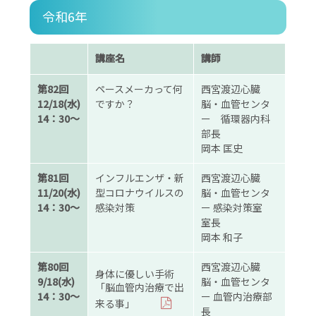
令和6年
講座名
講師
第82回
ペースメーカって何
西宮渡辺心臓
12/18(水)
ですか？
脳・血管センタ
14：30～
ー 循環器内科
部長
岡本 匡史
第81回
インフルエンザ・新
西宮渡辺心臓
11/20(水)
型コロナウイルスの
脳・血管センタ
14：30～
感染対策
ー 感染対策室
室長
岡本 和子
第80回
西宮渡辺心臓
身体に優しい手術
9/18(水)
脳・血管センタ
「脳血管内治療で出
14：30～
ー 血管内治療部
来る事」
長