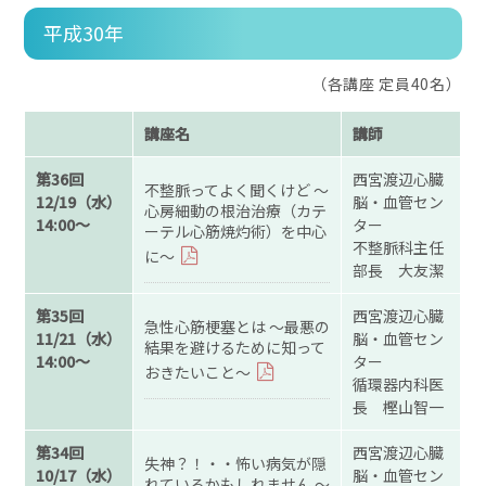
平成30年
（各講座 定員40名）
講座名
講師
第36回
西宮渡辺心臓
不整脈ってよく聞くけど ～
12/19（水）
脳・血管セン
心房細動の根治治療（カテ
14:00～
ター
ーテル心筋焼灼術）を中心
不整脈科主任
に～
部長 大友潔
第35回
西宮渡辺心臓
急性心筋梗塞とは ～最悪の
11/21（水）
脳・血管セン
結果を避けるために知って
14:00～
ター
おきたいこと～
循環器内科医
長 樫山智一
第34回
西宮渡辺心臓
失神？！・・怖い病気が隠
10/17（水）
脳・血管セン
れているかもしれません ～