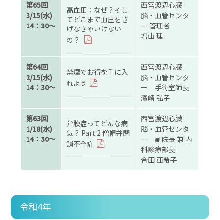
第65回
西宮渡辺心臓
高血圧：なぜ？そし
3/15(水)
脳・血管センタ
てどこまで血圧をさ
14：30～
ー 管理者
げなきゃいけない
増山 理
の？
第64回
西宮渡辺心臓
禁煙でお得を手に入
2/15(水)
脳・血管センタ
れよう
14：30～
ー 手術室師長
濱崎 弘子
第63回
西宮渡辺心臓
弁膜症ってどんな病
1/18(水)
脳・血管センタ
気？ Part 2 僧帽弁閉
14：30～
ー 副院長 兼 内
鎖不全症
科診療部長
合田 亜希子
令和4年