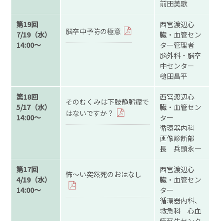
前田美歌
第19回
西宮渡辺心
脳卒中予防の極意
7/19（水）
臓・血管セン
14:00～
ター管理者
脳外科・脳卒
中センター
槌田昌平
第18回
西宮渡辺心
そのむくみは下肢静脈瘤で
5/17（水）
臓・血管セン
はないですか？
14:00～
ター
循環器内科
画像診断部
長 兵頭永一
第17回
西宮渡辺心
怖～い突然死のおはなし
4/19（水）
臓・血管セン
14:00～
ター
循環器内科、
救急科 心血
管蘇生センタ