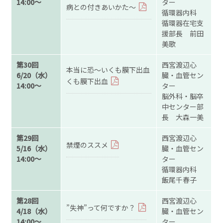
14:00～
ター
病との付きあいかた～
循環器内科
循環器在宅支
援部長 前田
美歌
第30回
西宮渡辺心
本当に恐～いくも膜下出血
6/20（水）
臓・血管セン
くも膜下出血
14:00～
ター
脳外科・脳卒
中センター部
長 大森一美
第29回
西宮渡辺心
禁煙のススメ
5/16（水）
臓・血管セン
14:00～
ター
循環器内科
飯尾千春子
第28回
西宮渡辺心
”失神”って何ですか？
4/18（水）
臓・血管セン
14:00～
ター