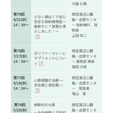
大脇 久敬
第79回
西宮渡辺心臓
少ない被ばくで安心
8/21(水)
脳・血管センタ
安全な放射線検査～
14：30～
ー 放射線科 技
最新のＣＴ装置を導
師長
入しました！～
上田 祐二
第78回
西宮渡辺心臓
ポリファーマシーと
7/17(水)
脳・血管センタ
サプリメントについ
14：30～
ー 薬剤部 課長
て
稲田 大樹
第77回
西宮渡辺心臓
心筋梗塞の治療 ～
6/19(水)
脳・血管センタ
急性期と慢性期 ～
14：30～
ー 管理者
増山 理
第76回
麻酔科の仕事
西宮渡辺心臓
5/15(水)
脳・血管センタ
～全身麻酔と手術前