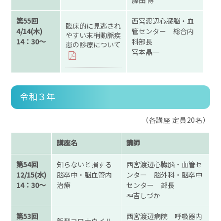
第55回
西宮渡辺心臓脳・血
臨床的に見逃され
4/14(木)
管センター 総合内
やすい末梢動脈疾
14：30～
科部長
患の診療について
宮本晶一
令和３年
（各講座 定員20名）
講座名
講師
第54回
知らないと損する
西宮渡辺心臓脳・血管セ
12/15(水)
脳卒中・脳血管内
ンター 脳外科・脳卒中
14：30～
治療
センター 部長
神吉しづか
第53回
西宮渡辺病院 呼吸器内