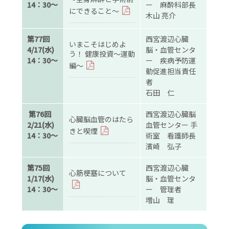
14：30～
ー 麻酔科部長
にできること～
木山 亮介
第77回
西宮渡辺心臓
いまこそはじめよ
4/17(水)
脳・血管センタ
う！ 健康投資～運動
14：30～
ー 疾病予防運
編～
動促進担当責任
者
石田 仁
第76回
西宮渡辺心臓脳
心臓脳血管のはたら
2/21(水)
血管センター 手
きと喫煙
14：30～
術室 看護師長
濱崎 弘子
第75回
西宮渡辺心臓
心筋梗塞について
1/17(水)
脳・血管センタ
14：30～
ー 管理者
増山 理