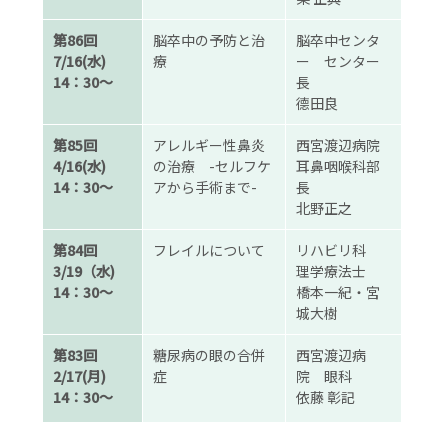
第86回
脳卒中の予防と治
脳卒中センタ
7/16(水)
療
ー センター
14：30～
長
德田良
第85回
アレルギー性鼻炎
西宮渡辺病院
4/16(水)
の治療 -セルフケ
耳鼻咽喉科部
14：30～
アから手術まで-
長
北野正之
第84回
フレイルについて
リハビリ科
3/19（水)
理学療法士
14：30～
橋本一紀・宮
城大樹
第83回
糖尿病の眼の合併
西宮渡辺病
2/17(月)
症
院 眼科
14：30～
依藤 彰記