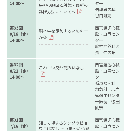
14:00～
ター
失神の原因と対策・最新の
循環器内科
診断方法について～
谷口雄亮
第33回
西宮渡辺心臓
脳卒中を予防するための十
9/19（水）
脳・血管セン
か条
14:00～
ター
脳神経外科医
長 竹内拓
第32回
西宮渡辺心臓
こわーい突然死のはなし
8/22（水）
脳・血管セン
14:00～
ター
循環器内科
救急科 心血
管蘇生センタ
ー医長 徳田
剛宏
第31回
西宮渡辺心臓
知って得するシンゾウビョ
7/18（水）
脳・血管セン
ウこばなし ～うま～い心臓