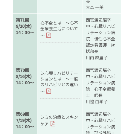
長
大森 一美
第71回
西宮渡辺脳卒
心不全とは ～心不
9/20(水)
中・心臓リハビ
全療養生活について
14：30～
リテーション病
～
院 慢性心不全
認定看護師 統
括部長
川内 麻里子
第70回
西宮渡辺脳卒
シ心臓リハビリテー
8/16(水)
中・心臓リハビ
ションとは ～一般
14：00～
リテーション病
のリハビリとの違い
院 心不全療養
～
士 師長
川邊 由希子
第69回
西宮渡辺脳卒
シミの治療とスキン
7/19(水)
中・心臓リハビ
ケア
14：00～
リテーション病
院 形成外科・