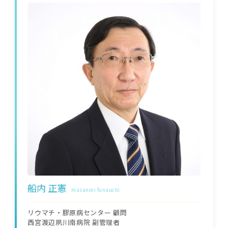
船内 正憲
masanori funauchi
リウマチ・膠原病センター 顧問
西宮渡辺夙川南病院 副管理者