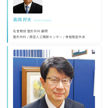
高岡 邦夫
Kunio takaoka
名誉教授 整形外科 顧問
整形外科
/
西宮人工関節センター
/
骨粗鬆症外来