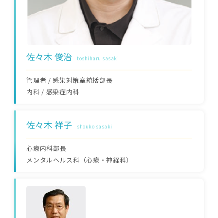
佐々木 俊治
toshiharu sasaki
管理者 / 感染対策室統括部長
内科
/
感染症内科
佐々木 祥子
shouko sasaki
心療内科部長
メンタルヘルス科（心療・神経科）