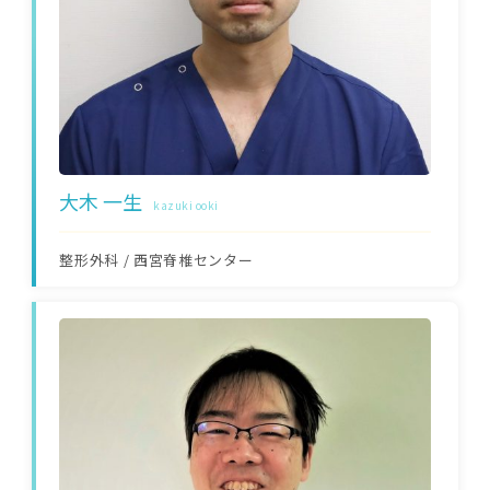
大木 一生
kazuki ooki
整形外科
/
西宮脊椎センター