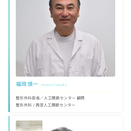
福岡 慎一
shinichi Fukuoka
整形外科部長／人工関節センター 顧問
整形外科
/
西宮人工関節センター