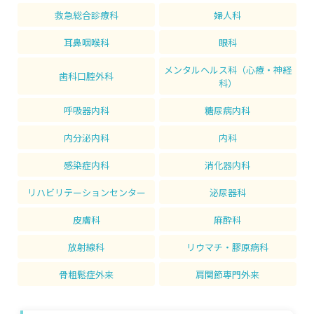
救急総合診療科
婦人科
耳鼻咽喉科
眼科
メンタルヘルス科（心療・神経
歯科口腔外科
科）
呼吸器内科
糖尿病内科
内分泌内科
内科
感染症内科
消化器内科
リハビリテーションセンター
泌尿器科
皮膚科
麻酔科
放射線科
リウマチ・膠原病科
骨粗鬆症外来
肩関節専門外来