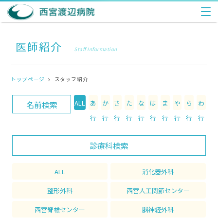
医師紹介
Staff Information
トップページ
スタッフ紹介
ALL
あ
か
さ
た
な
は
ま
や
ら
わ
名前検索
行
行
行
行
行
行
行
行
行
行
診療科検索
ALL
消化器外科
整形外科
西宮人工関節センター
西宮脊椎センター
脳神経外科