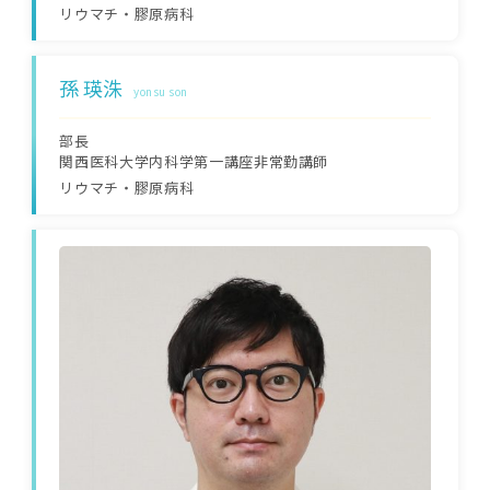
リウマチ・膠原病科
孫 瑛洙
yonsu son
部長
関西医科大学内科学第一講座非常勤講師
リウマチ・膠原病科