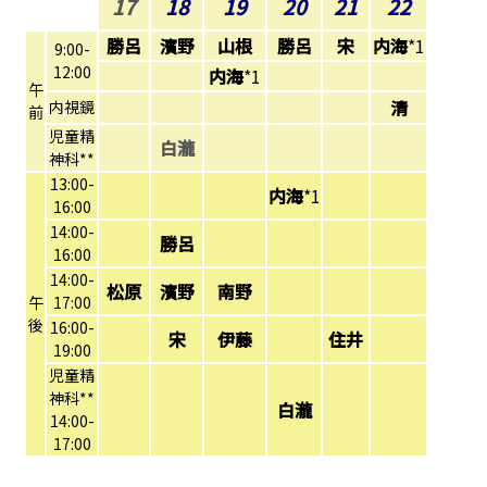
17
18
19
20
21
22
勝呂
濱野
山根
勝呂
宋
内海
*1
9:00-
12:00
内海
*1
午
清
内視鏡
前
児童精
白瀧
神科**
13:00-
内海
*1
16:00
14:00-
勝呂
16:00
14:00-
松原
濱野
南野
午
17:00
後
16:00-
宋
伊藤
住井
19:00
児童精
神科**
白瀧
14:00-
17:00