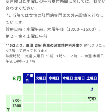
※月曜日と木曜日の午前受付時間に関しては、お問い
合わせください。
*1 当院では女性の肛門病専門医の外来診療を行なっ
ています。
診療日時：
水曜午前、木曜午後（13:00～16:00）、
第２・第４土曜日午前
**
6/2より、白瀧 貞昭 先生の児童精神科外来
を 勝呂クリニッ
ク2階にて行っております
診療時間： 毎週 火曜日 午前 ９時～１２時 、毎週 木曜日
午後 14時～１7時
別途、予約料 2,750円が必要になります。
月曜
８月
火曜日
水曜日
木曜日
金曜日
土曜日
日
１
竹中
9:00-
12:00
午