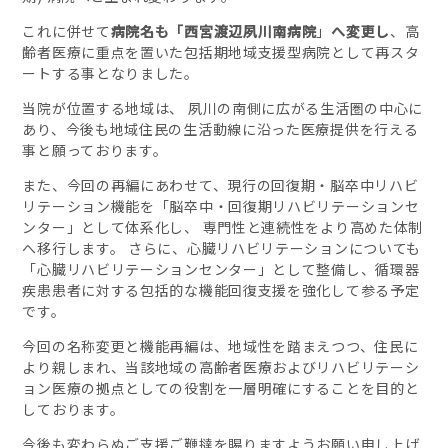
これに併せて
病院名も「
西宮渡辺夙川南病院
」
へ変更し
、高
齢者医療に重点を置いた包括期地域支援型病院として再スタ
ートする事となりました。
当院が位置する地域は、 夙川の南側に広がる生活圏の中心に
あり、今後も地域住民の生活動線に沿った医療提供を行える
事と願っております。
また、今回の再編にあわせて、現行の回復期・脳卒中リハビ
リテーション機能を「脳卒中・回復期リハビリテーションセ
ンター」として体系化し、 専門性と連続性をより高めた体制
へ移行します。 さらに、心臓リハビリテーションについても
「心臓リハビリテーションセンター」として整備し、循環器
疾患患者に対する包括的な機能回復支援を強化して参る予定
です。
今回の名称変更と機能再編は、地域性を踏まえつつ、住民に
より親しまれ、当該地域の高齢者医療およびリハビリテーシ
ョン医療の拠点としての役割を一層明確にすることを目的と
しております。
今後も変わらぬご支援ご鞭撻を賜りますようお願い申し上げ