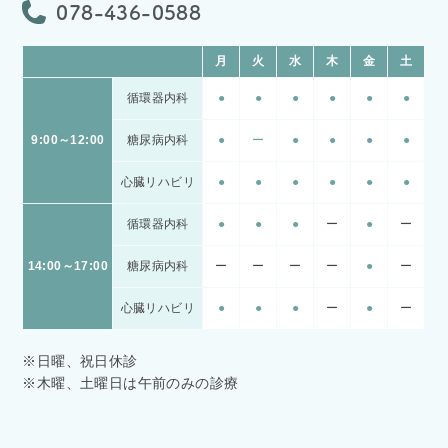
078-436-0588
月
火
水
木
金
土
循環器内科
●
●
●
●
●
●
9:00～12:00
糖尿病内科
●
ー
●
●
●
●
心臓リハビリ
●
●
●
●
●
●
循環器内科
●
●
●
ー
●
ー
14:00～17:00
糖尿病内科
ー
ー
ー
ー
●
ー
心臓リハビリ
●
●
●
ー
●
ー
※日曜、祝日休診
※木曜、土曜日は午前のみの診療