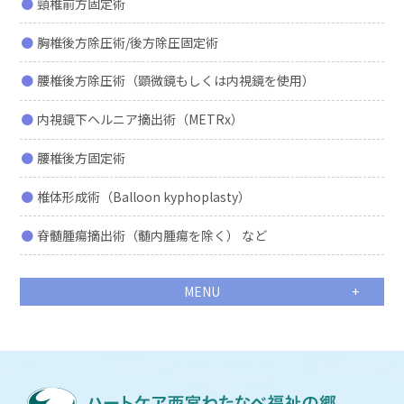
頸椎前方固定術
胸椎後方除圧術/後方除圧固定術
腰椎後方除圧術（顕微鏡もしくは内視鏡を使用）
内視鏡下ヘルニア摘出術（METRx）
腰椎後方固定術
椎体形成術（Balloon kyphoplasty）
脊髄腫瘍摘出術（髄内腫瘍を除く） など
MENU