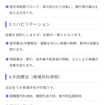
星状神経節ブロック：首の前方から注射し、腕や首の痛みを
抑える方法です。
3.リハビリテーション
治療を目的としますが、診断の一助ともなります。
理学療法/作業療法：運動を中心に疼痛や麻痺、動作の改善を
図ります。
物理療法：牽引、赤外線や超音波の照射、などにより疼痛の
改善を図ります。
4.手術療法（脊椎外科参照）
ほぼ全ての脊椎手術が可能です。
頸椎椎弓形成術、椎間孔拡大術、後方除圧固定術