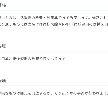
痔核
軽いものは生活習慣の改善と外用薬でまず治療します。通常これ
繰り返すものには当院では痔核切除やPPH（痔核専用の器械を
裂肛
外用薬と排便習慣の改善で良くなります。
痔瘻
単純なものは瘻孔を開放するか、くり抜くかの手術が行われます