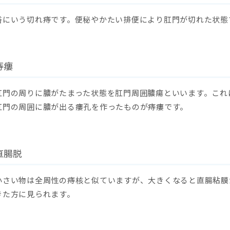
俗にいう切れ痔です。便秘やかたい排便により肛門が切れた状態
痔瘻
肛門の周りに膿がたまった状態を肛門周囲膿瘍といいます。これ
肛門の周囲に膿が出る瘻孔を作ったものが痔瘻です。
直腸脱
小さい物は全周性の痔核と似ていますが、大きくなると直腸粘膜
きた方に見られます。