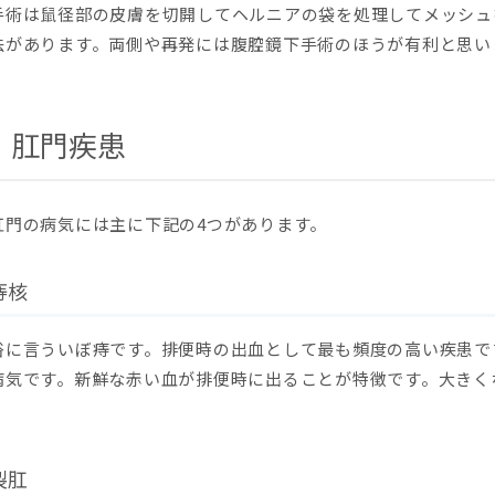
手術は鼠径部の皮膚を切開してヘルニアの袋を処理してメッシュ
法があります。両側や再発には腹腔鏡下手術のほうが有利と思い
肛門疾患
肛門の病気には主に下記の4つがあります。
痔核
俗に言ういぼ痔です。排便時の出血として最も頻度の高い疾患で
病気です。新鮮な赤い血が排便時に出ることが特徴です。大きく
裂肛