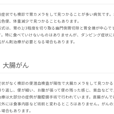
無症状でも検診で胃カメラをして見つかることが多い病気です。
黒色便、体重減少で見つかることもあります。
術式は、胃の2/3程度を切り取る幽門側胃切除と胃全摘が中心で
す。特に食べていけないものはありませんが、ダンピング症状に
抗がん剤治療が必要となる場合もあります。
大腸がん
症状がなく検診の便潜血検査が陽性で大腸カメラをして見つかる
繰り返し、便が細い、お腹が張って便の残った感じ、貧血などで
治療は大部分の症例が腹腔鏡手術で行われています。直腸がんで
以外には食事内容など術前と変わるところはありません。がんの
る場合もあります。