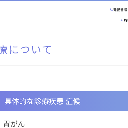
電話番号
施
療について
具体的な診療疾患 症候
胃がん