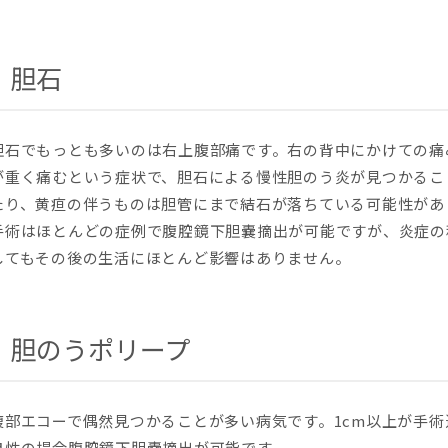
胆石
胆石でもっとも多いのは右上腹部痛です。右の背中にかけての痛
が重く痛むという症状で、胆石による慢性胆のう炎が見つかるこ
たり、黄疸の伴うものは胆管にまで結石が落ちている可能性があ
手術はほとんどの症例で腹腔鏡下胆嚢摘出が可能ですが、炎症の
してもその後の生活にほとんど影響はありません。
胆のうポリープ
腹部エコーで偶然見つかることが多い病気です。1cm以上が手
良性の場合腹腔鏡下胆嚢摘出が可能です。