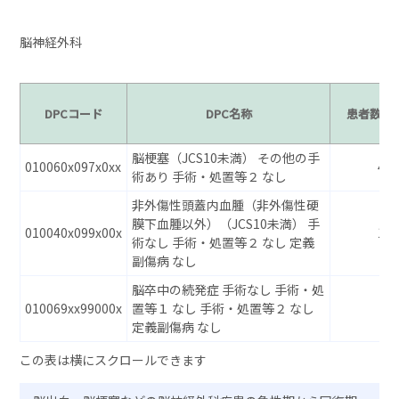
脳神経外科
DPCコード
DPC名称
患者数
脳梗塞（JCS10未満） その他の手
010060x097x0xx
41
術あり 手術・処置等２ なし
非外傷性頭蓋内血腫（非外傷性硬
膜下血腫以外）（JCS10未満） 手
010040x099x00x
10
術なし 手術・処置等２ なし 定義
副傷病 なし
脳卒中の続発症 手術なし 手術・処
010069xx99000x
置等１ なし 手術・処置等２ なし
–
定義副傷病 なし