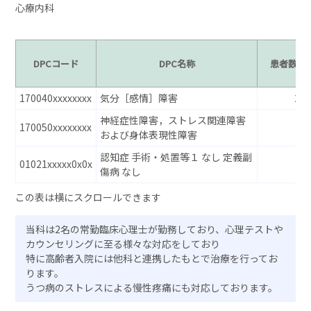
心療内科
DPCコード
DPC名称
患者数
170040xxxxxxxx
気分［感情］障害
24
神経症性障害，ストレス関連障害
170050xxxxxxxx
–
および身体表現性障害
認知症 手術・処置等１ なし 定義副
01021xxxxx0x0x
–
傷病 なし
当科は2名の常勤臨床心理士が勤務しており、心理テストや
カウンセリングに至る様々な対応をしており
特に高齢者入院には他科と連携したもとで治療を行ってお
ります。
うつ病のストレスによる慢性疼痛にも対応しております。