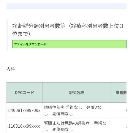
診断群分類別患者数等（診療科別患者数上位３
位まで）
ファイルをダウンロード
内科
DPCコード
DPC名称
患者数
誤嚥性肺炎 手術なし 処置2な
040081xx99x00x
66
し 副傷病なし
腎臓または尿路の感染症 手術な
110310xx99xxxx
29
し 副傷病なし