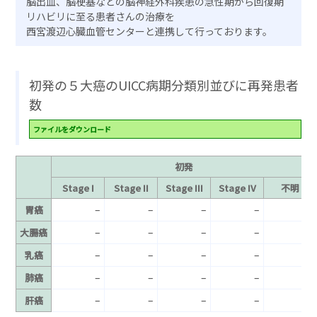
脳出血、脳梗塞などの脳神経外科疾患の急性期から回復期
リハビリに至る患者さんの治療を
西宮渡辺心臓血管センターと連携して行っております。
初発の５大癌のUICC病期分類別並びに再発患者
数
ファイルをダウンロード
初発
Stage I
Stage II
Stage III
Stage IV
不明
–
–
–
–
–
胃癌
–
–
–
–
–
大腸癌
–
–
–
–
–
乳癌
–
–
–
–
–
肺癌
–
–
–
–
–
肝癌