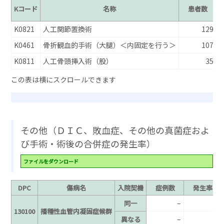
Kコード
名称
患者数
K0821
人工関節置換術
129
K0461
骨折観血的手術（大腿）＜内固定を行う＞
107
K0811
人工骨頭挿入術（股）
35
その他（ＤＩＣ、敗血症、その他の真菌症およ
び手術・術後の合併症の発生率）
ファイルをダウンロード
DPC
傷病名
入院契機
症例数
発生率
–
–
同一
130100
播種性血管内凝固症候群
–
–
異なる