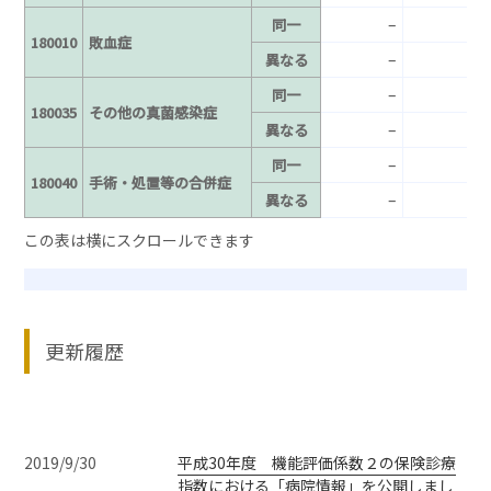
–
–
同一
180010
敗血症
–
–
異なる
–
–
同一
180035
その他の真菌感染症
–
–
異なる
–
–
同一
180040
手術・処置等の合併症
–
–
異なる
更新履歴
2019/9/30
平成30年度 機能評価係数２の保険診療
指数における「病院情報」を公開しまし