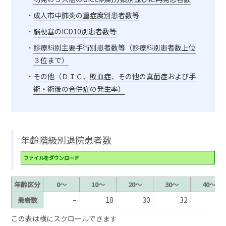
成人市中肺炎の重症度別患者数等
脳梗塞のICD10別患者数等
診療科別主要手術別患者数等（診療科別患者数上位
３位まで）
その他（ＤＩＣ、敗血症、その他の真菌症および手
術・術後の合併症の発生率）
年齢階級別退院患者数
ファイルをダウンロード
年齢区分
0～
10～
20～
30～
40～
–
18
30
32
64
患者数