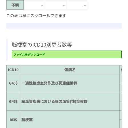
–
–
–
不明
脳梗塞のICD10別患者数等
ファイルをダウンロード
ICD10
傷病名
発
3
G45$
一過性脳虚血発作及び関連症候群
3
G46$
脳血管疾患における脳の血管(性)症候群
3
I63$
脳梗塞