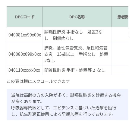
DPCコード
DPC名称
患者数
誤嚥性肺炎 手術なし 処置2な
040081xx99x00x
13
し 副傷病なし
肺炎、急性気管支炎、急性細気管
040080x099x0xx
支炎 15歳以上 手術なし 処置
–
2なし
040110xxxxx0xx
間質性肺炎 手術・処置等２ なし
–
当院は高齢の方の入院が多く、誤嚥性肺炎を診療する機会
が多くあります。
呼吸器専門医として、エビデンスに基づいた治療を励行
し、抗生剤適正使用による早期加療を行っております。