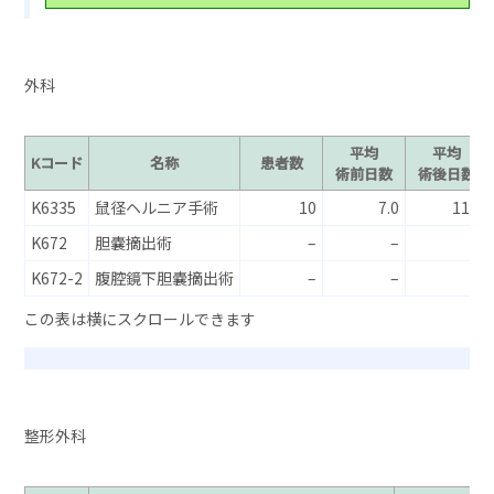
外科
平均
平均
Kコード
名称
患者数
術前日数
術後日数
K6335
鼠径ヘルニア手術
10
7.0
11.7
K672
胆嚢摘出術
–
–
–
K672-2
腹腔鏡下胆嚢摘出術
–
–
–
整形外科