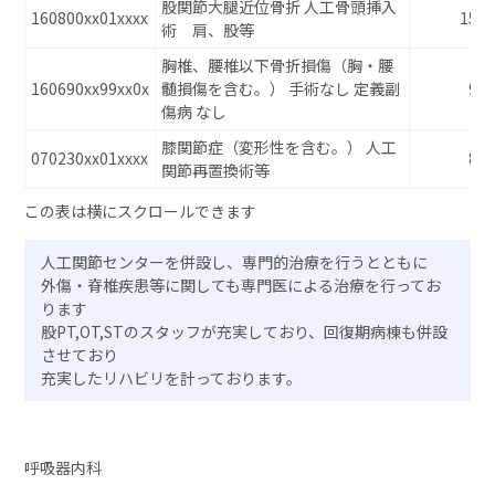
股関節大腿近位骨折 人工骨頭挿入
160800xx01xxxx
159
術 肩、股等
胸椎、腰椎以下骨折損傷（胸・腰
160690xx99xx0x
髄損傷を含む。） 手術なし 定義副
95
傷病 なし
膝関節症（変形性を含む。） 人工
070230xx01xxxx
89
関節再置換術等
人工関節センターを併設し、専門的治療を行うとともに
外傷・脊椎疾患等に関しても専門医による治療を行ってお
ります
股PT,OT,STのスタッフが充実しており、回復期病棟も併設
させており
充実したリハビリを計っております。
呼吸器内科