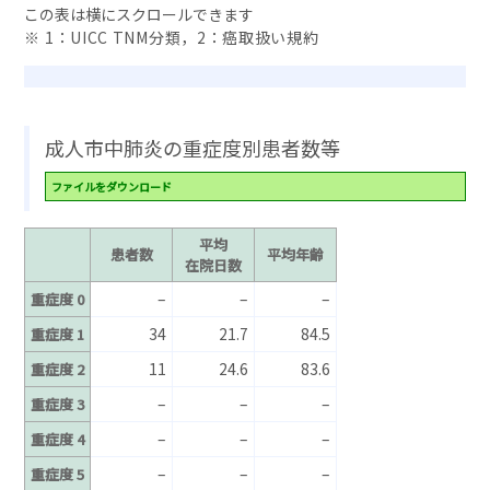
※ 1：UICC TNM分類，2：癌取扱い規約
成人市中肺炎の重症度別患者数等
ファイルをダウンロード
平均
患者数
平均年齢
在院日数
–
–
–
重症度 0
34
21.7
84.5
重症度 1
11
24.6
83.6
重症度 2
–
–
–
重症度 3
–
–
–
重症度 4
–
–
–
重症度 5