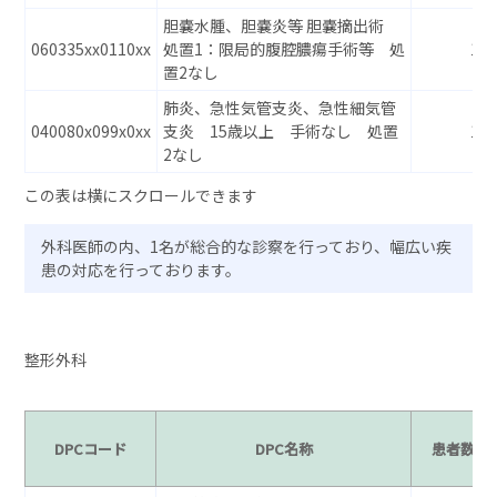
胆嚢水腫、胆嚢炎等 胆嚢摘出術
060335xx0110xx
処置1：限局的腹腔膿瘍手術等 処
14
置2なし
肺炎、急性気管支炎、急性細気管
040080x099x0xx
支炎 15歳以上 手術なし 処置
13
2なし
外科医師の内、1名が総合的な診察を行っており、幅広い疾
患の対応を行っております。
整形外科
DPCコード
DPC名称
患者数