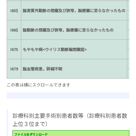
3
I65$
脳実質外動脈の閉塞及び狭窄，脳梗塞に至らなかったもの
3
I66$
脳動脈の閉塞及び狭窄，脳梗塞に至らなかったもの
3
I675
もやもや病<ウイリス動脈輪閉塞症>
3
I679
脳血管疾患，詳細不明
診療科別主要手術別患者数等（診療科別患者数
上位３位まで）
ファイルをダウンロード