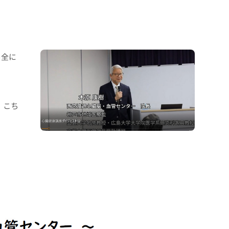
不全に
、こち